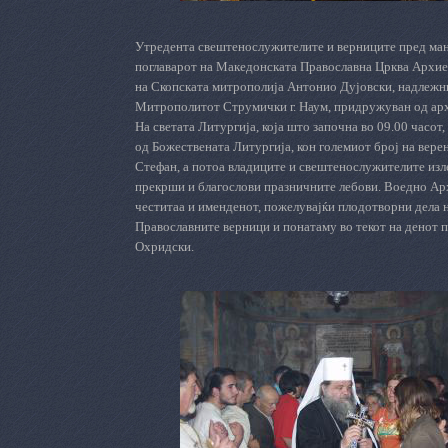
Утредента свештенослужителите и верниците пред мана
поглаварот на Македонската Православна Црква Архие
на Скопската митрополија Антонио Дујовски, надлежни
Митрополитот Струмички г. Наум, придружуван од ар
На светата Литургија, која што започна во 09.00 часо
од Божествената Литургија, кон големиот број на верен
Стефан, а потоа владиците и свештенослужителите изл
прекрши и благослови празничните лебови. Воедно Архи
честитаа и именденот, пожелувајќи плодотворни дела н
Православните верници и понатаму во текот на денот п
Охридски.