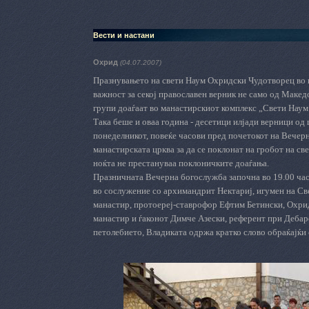
Вести и настани
Охрид
(04.07.2007)
Празнувањето на свети Наум Охридски Чудотворец во 
важност за секој православен верник не само од Македо
групи доаѓаат во манастирскиот комплекс „Свети Наум
Така беше и оваа година - десетици илјади верници од
понеделникот, повеќе часови пред почетокот на Вечерна
манастирската црква за да се поклонат на гробот на с
ноќта не престануваа поклоничките доаѓања.
Празничната Вечерна богослужба започна во 19.00 ча
во сослужение со архимандрит Нектариј, игумен на С
манастир, протоереј-ставрофор Ефтим Бетински, Охрид
манастир и ѓаконот Димче Азески, референт при Дебарс
петолебието, Владиката одржа кратко слово обраќајќи 