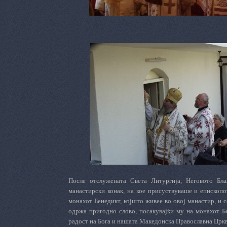
После отслужената
С
вета Литургија, Неговото Бл
манастирски конак, на кое присуствуваше и епископо
монахот Бенедикт, којшто живее во овој манастир, и 
одржа пригодно слово, посакувајќи му на монахот Бе
радост на Бога и нашата Македонска
П
равославна
Ц
ркв