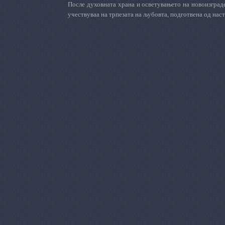
После духовната храна и осветувањето на новоизград
учествуваа на трпезата на љубовта, подготвена од наст