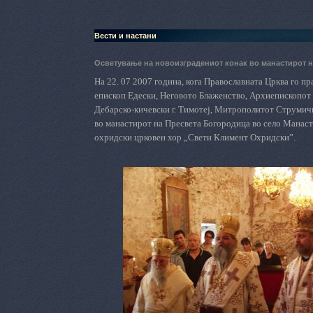
Вести и настани
Осветување на новоизградениот конак во манастирот н
На 22. 07 2007 година, кога Православната
Ц
рква го пр
епископ Едески, Неговото Блаженство, Архиепископот 
Дебарско-кичевски г. Тимотеј, Митрополитот Струмич
во манастирот
на Пресвета
Богородица во село Манаст
охридски црковен хор
„
Свети Климент Охридски
”
.