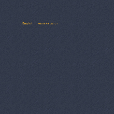
English
мапа на сајтот