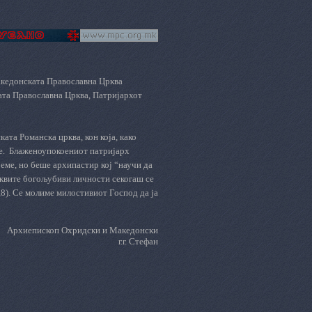
кедонската
Православна Црква
ата Православна Црква, Патријархот
ата Романска црква, кон која, како
е.
Блаженоупокоениот патријарх
еме, но беше архипастир кој “научи да
Таквите богољубиви личности секогаш се
,8). Се молиме милостивиот Господ да ја
Архиепископ Охридски и Македонски
г.г. Стефан