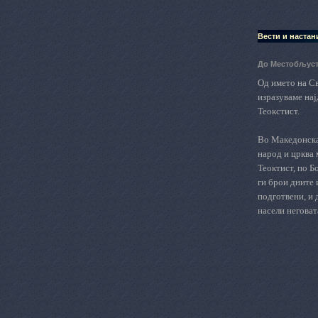
Вести и настан
До Местобљуст
Од името на С
изразуваме на
Теокстист.
Во М
акедонск
народ и црква
Теоктист, по Б
ги брои дните 
подготвени, и 
насели неговат