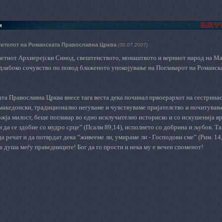
и
ителот на Романската Православна Црква
(30.07.2007)
ветиот Архиерејски Синод, свештенството, монаштвото и верниот народ на
Ма
јдлабоко сочувство по повод блаженото упокојување на Поглаварот на Романск
ата
П
равославна
Ц
рква
внесе тага веста дека починал првоерархот на сестринаск
 македонски, традиционално негуваме и чувствуваме пријателство и почитувањ
ожја милост, беше поглавар во едно исклучително историско и со искушенија вр
и да се здобие со мудро срце” (Псалм 89,14), исполнето со добрина и љубов. 
да речат и да потврдат дека “живееме ли, умираме ли - Господови сме” (Рим. 14
а душа меѓу праведниците! Бог да го прости и нека му е вечен споменот!