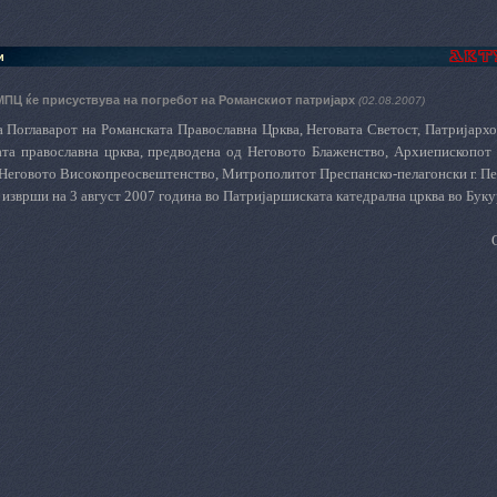
и
МПЦ ќе присуствува на погребот на Романскиот патријарх
(02.08.2007)
 Поглаварот на Романската Православна Црква, Неговата Светост, Патријархот
та православна црква, предводена од Неговото Блаженство, Архиепископот 
Неговото Високопреосвештенство, Митрополитот Преспанско-пелагонски г. Пе
 изврши на 3 август 2007 година во Патријаршиската катедрална црква во Бук