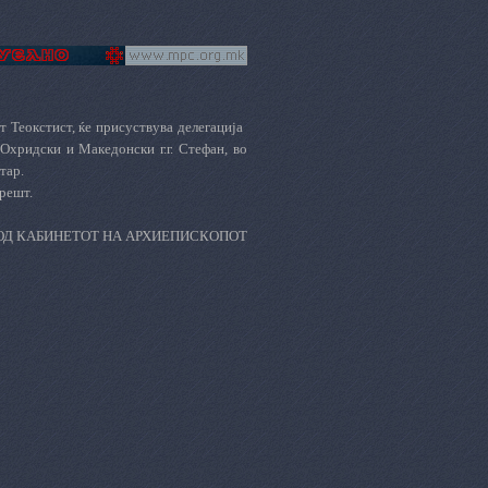
 Теокстист, ќе присуствува делегација
Охридски и Македонски г.г. Стефан, во
тар.
урешт.
ОД КАБИНЕТОТ НА АРХИЕПИСКОПОТ