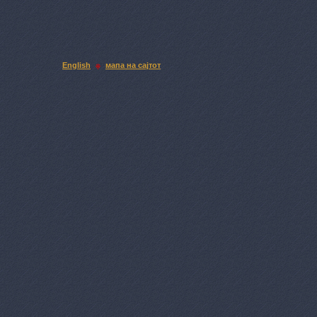
English
мапа на сајтот