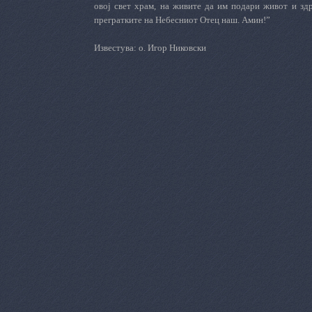
овој свет храм, на живите да им подари живот и здра
прегратките на Небесниот Отец наш. Амин!”
Известува: о. Игор Никовски