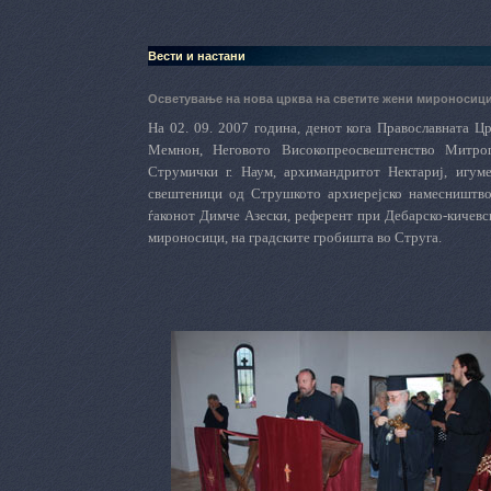
Вести и настани
Осветување на нова црква на светите жени мироносици
На 02. 09. 2007 година, денот кога Православната Ц
Мемнон, Неговото Високопреосвештенство Митроп
Струмички г. Наум, архимандритот Нектариј, игум
свештеници од Струшкото архиерејско намесништво,
ѓаконот Димче Азески, референт при Дебарско-кичевск
мироносици, на градските гробишта во Струга.