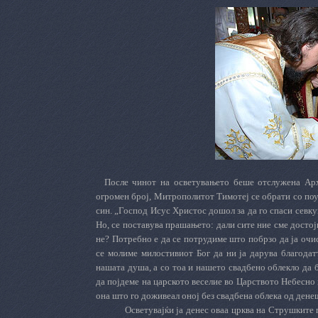
После чинот на осветувањето беше отслужена Архи
огромен број, Митрополитот Тимотеј се обрати со по
син. „Господ Исус Христос дошол за да го спаси севкупн
Но, се поставува прашањето: дали сите ние сме достој
не? Потребно е да се потрудиме што побрзо да ја оч
се молиме милостивиот Бог да ни ја дарува благодат
нашата душа, а со тоа и нашето свадбено облекло да 
да појдеме на царското веселие во Царството Небесно 
она што го доживеал оној без свадбена облека од ден
Осветувајќи ја денес оваа црква на Струшките 