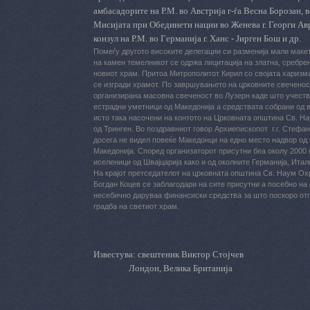
амбасадорите
на Р.М. во
Австрија г-
ѓ
а
Весна
Борозан,
М
исијата при
О
бединети нации во
Же
нева г.
Георги
Ав
конзул на Р.М. во
Г
ерманија г.
Ханс - Јирген Бош
и др
.
Помеѓу другото високите делегации си разменија мали маке
на камен темелникот се одржа лицитација на златна, сребрен
новиот храм. Притоа Митрополитот Кирил со својата харизма
се изгради храмот.
По завршувањето на црковните свеченос
организирана масовна свеченост во Лузерн каде што учеств
естрадни уметници од Македонија а средствата собрани од 
исто така насочени на контото на Црковната општина Св. Н
од Тринген. Во поздравниот говор Архиепископот
г.г. Стефа
досега не видел повеќе Македонци на едно место надвор од 
Македонија. Според организаторот присутни беа околу 2000
иселеници од Швајцарија како и од околните Германија, Итали
На крајот претседателот на црковната општина Св. Наум Ох
Богдан Коцев се заблагодари на сите присутни а посебно на 
несебично даруваа финансиски средства за што поскоро от
градба на светиот храм.
Известува: свештеник Виктор Стојчев
Лондон, Велика Британија