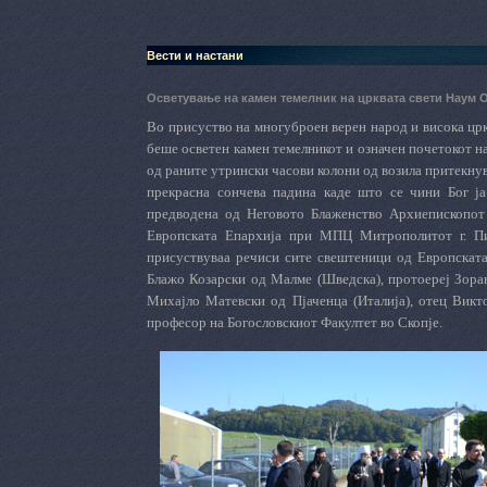
Вести и настани
Осветување на камен темелник на црквата свети Наум 
Во присуство на многуброен верен народ и висока црко
беше осветен камен темелникот и означен почетокот н
од раните утрински часови колони од возила притекнув
прекрасна сончева падина каде што се чини Бог ја
предводена од Неговото Блаженство Архиепископот
Европската Епархија при МПЦ Митрополитот г. Пи
присуствуваа речиси сите свештеници од Европската
Блажо Козарски од Малме (Шведска), протоереј Зоран
Михајло Матевски од Пјаченца (Италија), отец Викт
професор на Богословскиот Факултет во Скопје.