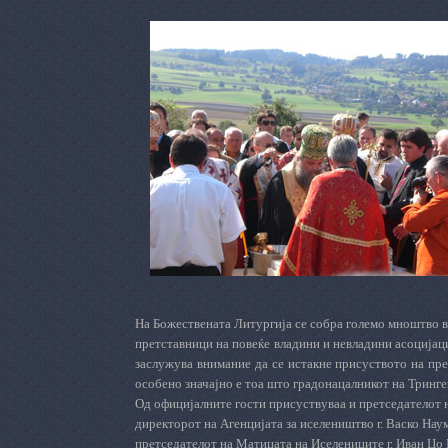
На Божествената Литургија се собра големо мноштво в
претставници на повеќе владини и невладини асоцијац
заслужува внимание да се истакне присуството на пре
особено значајно е тоа што градонацалникот на Тринге
O
д
официјалните гости
присуствуваа и
претседателот 
директор
от
на
А
генција
та
за иселени
ш
тво
г. Васко
Нау
претседателот на М
атица
та
на
И
селениците
г.
Иван Џо 