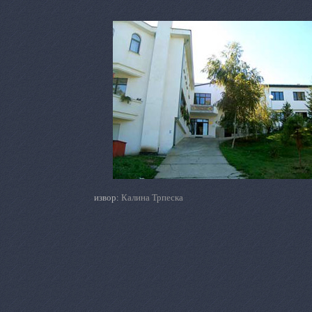
извор:
Калина Трпеска