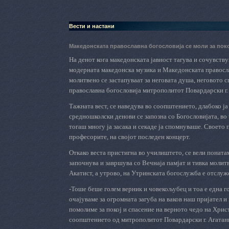
Вести и настани
Македонската православна богословија се моли за поко
На денот кога македонската јавност тагува и сочувств
модерната македонска музика и Македонската правосла
молитвено се застапуваат за неговата душа, неговото 
православна богословија митрополитот Повардарски г. 
Тажната вест, се наведува во соопштението, длабоко ј
средношколски денови се запозна со Богословијата, во
тогаш многу ја засака и секаде ја спомнуваше. Своето 
професорите, на својот последен концерт.
Откако веста пристигна во училиштето, се вели понатам
започнува и завршува со Вечнаја памјат и тивка молитв
Акатист, а утрово, на
У
тринската богослужба е отслу
-Тоше беше голем верник и човекољубец и тоа е една го
очајуваме за огромната загуба на ваков наш пријател и
помолиме за покој и спасение на верното чедо на Хри
соопштението од митрополитот Повардарски г.
Агатан