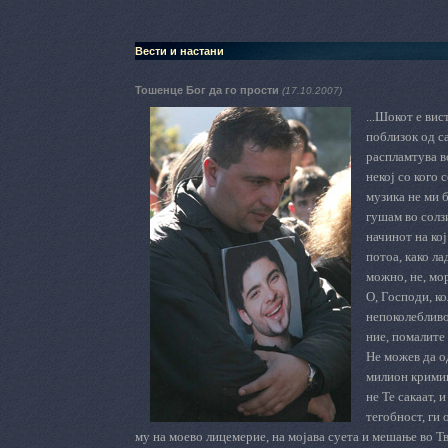
Вести и настани
Тошенце Бог да го прости
(17.10.2007)
...Шокот е вис
поблизок од са
распламтува во
некој со кого 
музика не ми б
гушам во солзи
начинот на кој
потоа, како ла
можно, не, мор
О, Господи, к
непоколебливос
ние, помалите
Не можев да од
милион кримин
не Те сакаат, 
тегобност, ги
му на моево лицемерие, на мојава суета и мешање во Тв