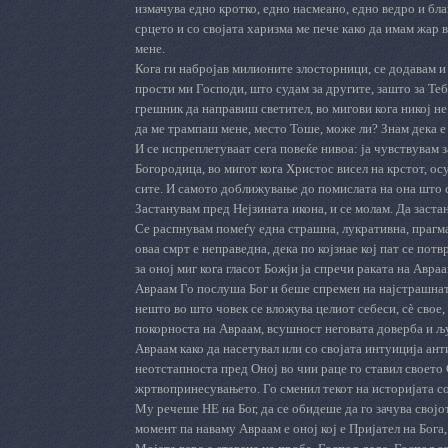
измачува едно кротко, едно насмеано, едно ведро и бла
срцето и со својата харизма ме пече како да имам жар 
мене.
Кога ги набројав милионите злосторници, се додавам и 
прости ми Господи, што судам за другите, зашто за Теб
грешник да направиш светител, во мигови кога никој не
да ме трампаш мене, место Тоше, може ли? Знам дека е 
И се испреплетуваат сега повеќе нивоа: ја чувствувам з
Богородица, во мигот кога Христос висел на крстот, о
сите. И самото доближување до помислата на она што с
Застанувам пред Нејзината икона, и се молам. Да заста
Се распнувам помеѓу една страшна, лукративна, прагма
оваа смрт е неправедна, дека по којзнае кој пат се
за оној миг кога гласот Божји ја спречи раката на Авра
Авраам Го послуша Бог и беше спремен на најстрашната
нешто во што човек се вложува целиот себеси, сè свое, 
покорноста на Авраам, всушност неговата доверба и љу
Авраам како да насетувал или со својата интуиција ант
неотстапноста пред Оној во чии раце го ставил своето
жртвопринесувањето. Го сменил текот на историјата со
Му речеше НЕ на Бог, да се обидеше да го зачува свој
момент па наваму Авраам е оној кој е Пријател на Бога,