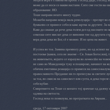
Мојата вера е ставена на проба. Господ даде, Господ 
може да се носи со вакви настани. Сите сме гости на ов
образование. НО.
Тоше направи нешто многу чудно.
Можеби направи некоја мала револуција – пресврт во е
буквално се принесе себеси како жртва за другите. За на
Како да сакаше да рече дека голем дел од насоките во 
секогаш сите мислат дека се виновни тие од другата с
вера дека дека во Бог, сè е можно. И по цена на живот.
И успеа во тоа. Замина премногу рано, но од аспект на 
постоење (каков, сега не знаеме – Св. Јован Богослов),
на живеењето, којшто се изразува во
личноста
на човек
не само во Македонија туку и пошироко, начинот на кој 
обична емотивна реакција со примеси на самосожалув
православното Предание ни го пренесува за светите луѓе
за тоа, во смисла на самосвест или суета, и дека гореле 
себељубие.
Смирението на Тоше со коешто тој зрачеше од далеку и с
одлика на светоста.
Господ нека го помилува, во прегратката на Авраам...
среда, 17 октомври 2007