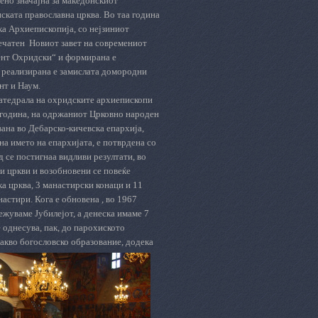
ено значајна за македонскиот
ската православна црква. Во таа година
а Архиепископија, со нејзиниот
ечатен
Новиот завет на современиот
ент Охридски“ и формирана е
 реализирана е замислата домородни
нт и Наум.
катедрала на охридските архиепископи
 година, на одржаниот Црковно народен
вана во Дебарско-кичевска епархија,
а името на епархијата, е потврдена со
 се постигнаа видливи резултати, во
ви цркви и возобновени се повеќе
а црква, 3 манастирски конаци и 11
астири. Кога е обновена , во 1967
лежуваме Јубилејот, а денеска имаме 7
 однесува, пак, до парохиското
акво богословско образование, додека