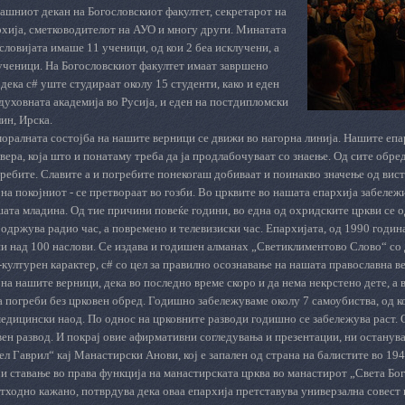
гашниот декан на Богословскиот факултет, секретарот на
рхија, сметководителот на АУО и многу други. Минатата
словијата имаше 11 ученици, од кои 2 беа исклучени, а
ученици. На Богословскиот факултет имаат завршено
дека с# уште студираат околу 15 студенти, како и еден
 духовната академија во Русија, и еден на постдипломски
ин, Ирска.
оралната состојба на нашите верници се движи во нагорна линија. Нашите епа
вера, која што и понатаму треба да ја продлабочуваат со знаење. Од сите обр
ребите. Славите а и погребите понекогаш добиваат и поинакво значење од вис
на покојниот - се претвораат во гозби. Во црквите во нашата епархија забележ
ата младина. Од тие причини повеќе години, во една од охридските цркви се о
 одржува радио час, а повремено и телевизиски час. Епархијата, од 1990 годин
и над 100 наслови. Се издава и годишен алманах „Светиклиментово Слово“ со 
ултурен карактер, с# со цел за правилно осознавање на нашата православна вер
на нашите верници, дека во последно време скоро и да нема некрстено дете, а в
а погреби без црковен обред. Годишно забележуваме околу 7 самоубиства, од ко
едицински наод. По однос на црковните разводи годишно се забележува раст. 
ен развод. И покрај овие афирмативни согледувања и презентации, ни останува
гел Гаврил“ кај Манастирски Анови, кој е запален од страна на балистите во 1
 и ставање во права функција на манастирската црква во манастирот „Света Бог
тходно кажано, потврдува дека оваа епархија претставува универзална совест