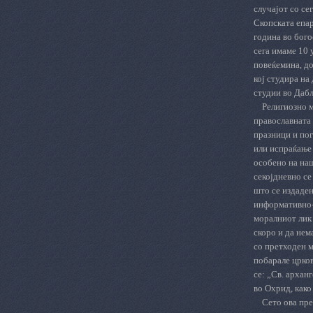
случајот со се
Скопската епа
година во бого
сега имаме 10 
повеќемина, до
кој студира на
студии во Дабл
Религиозно м
православната 
празници и пог
или испраќање 
особено на наш
секојдневно се
што се издаден
информативно-к
моралниот лик 
скоро и да нем
со претходен м
побарале црков
се: „Св. архан
во Охрид, како
Сето ова пре