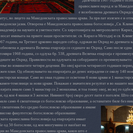
Далечната 1967 година е особ
православен народ и за Македон
е возобновена древната Охридск
атус, во лицето на Македонската православна црква. За прв пат излезен е и отп
акедонски јазик. Отворена е Македонската православна богословија „Св. Клим
академија на науките и уметностите. Со хиротонијата на митрополитот Кирил,
 носат имињата на првите наши просветители: св. Кирил и Методиј и св. Климе
967 година, на Третиот црковно народен собор, одржан во Охрид во древната 
 обновена и древната Величка епархија со седиште во Охрид. Само после една
томври 1968 година, со одлука бр. 538, древната Величка епархија е преимену
диште во Охрид. Правилноста на одлуката на соборјаните со преименувањето н
ење во изминатите четири децении. Во овој краток четириесет годишен период
ежен план. Од обновувањето на епархијата до денес изградени се околу 140 но
нстирски конаци. Само во оваа година се осветени 6 нови цркви и 1 манастирск
камен-темелници за нови цркви. Покажан е значителен резултат и во нашите ман
рхијата имало само 1 манастир со 2 монахињи, и тоа токму овој, во кој го одбе
, од кои 4 машки и 3 женски. Нивниот број скоро десет пати е поголем. Што се
ало само 4 свештеници со богословско образование, а останатите
биле без ник
е свештеник без средно богословско образование а имаме
високо факултетско богословско образование.
ката православна богословија од епархијата имаат
е од 50 богослови, од кои многумина се наоѓаат на
ии во Македонската православна црква, каков што е