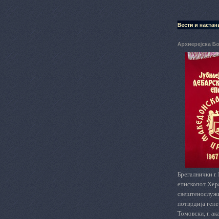
Вести и настан
Архиерејска Б
Брегалнички г.
епископот Хера
свештенослужит
потврдија ген
Томовски, г. а