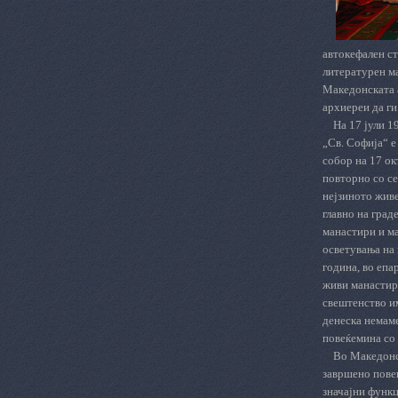
автокефален ст
литературен м
Македонската 
архиереи да ги
На 17 јули 1
„Св. Софија“ е
собор на 17 ок
повторно со се
нејзиното живе
главно на град
манастири и ма
осветувања на 
година, во епа
живи манастири
свештенство им
денеска немам
повеќемина со 
Во Македонс
завршено повеќ
значајни функц