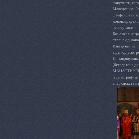
факултети, ист
Македонија. За
Стефан,
а пот
новоизградени
осветување.
Конакот е изгр
страна од мана
Изведувач на 
а дел од употр
По завршувањет
(беседата ја д
МАНАСТИРОТ СВ
и фотографија 
епархиската и