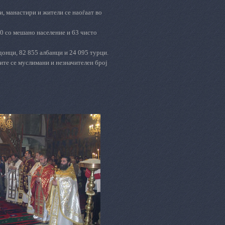
ви, манастири и жители се наоѓаат во
20 со мешано население и 63 чисто
онци, 82 855 албанци и 24 095 турци.
ите се муслимани и незначителен број