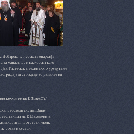
за Дебарско-кичевската епархија
а за манастирот, насловена како
ан Ристески, а техничкото уредување
нографијата се издаде во рамките на
рско-кичевски г. Тимотеј
окипреосвештенства, Ваше
ретставници на Р. Македонија,
химандрити, протоереи, ереи,
ти,
браќа и сестри.