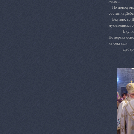
живот.
По повод ово
состав на Деба
Вкупно, во Д
муслимански с
Вкупно
По верска осно
на секташи.
Дебарс