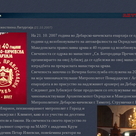
и
ожествена Литургија
(21.10.2007)
На 21. 10. 2007 година во Дебарско-кичевската епархија се 
години од возобновувањето на автокефалноста на Охридскат
Македонската православна црква и 40 години од возобновув
Свеченоста се одржа во манастиот „Св. Богородица Пречиста
организираето на овој Јубилеј да се одбележи во овој манас
изградбата на прекрасната манастирска црква.
Свеченоста започна со Вечерна богослужба отслужена на 20.
на која чиноначалствуваше Митрополитот Повардарски г. А
епархијата и во присуство на надлежниот архиереј ан Дебарс
Следниот ден Јубилејот беше продолжен со отслужување на с
чиноначалствуваше Архиепископот Охридски и Македонски г.
Митрополитите Дебарско-кичевски г. Тимотеј, Струмички г. Н
 Иларион, пензионираниот мит
рополит г. Горазд и
клејски г. Климент, како и со учество на десетина
ели и ѓакони. На свеченоста своето присуство го
ералниот секретар на МАНУ г. академик Крум
кадемик Петар Илиевски, повеќемина ректори на