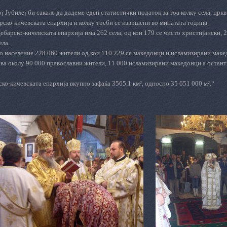
ј Јубилеј би сакале да дадеме еден статистички податок за тоа колку села, црк
рско-кичевската епархија и колку треби се извршени во минатата година.
ебарско-кичевската епархија има 262 села, од кои 179 се чисто христијански, 
ела.
 население 228 060 жители од кои 110 229 се македонци и исламизирани макед
ва околу 90 000 православни жители, 11 000 исламизирани македонци а остант
ко-кичевската епархија вкупно зафаќа 3565,1 км², односно 35 651 000 м².“