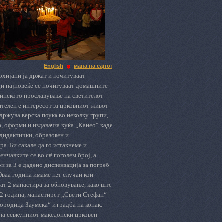
English
мапа на сајтот
рхијани ја држат и почитуваат
еди најповеќе се почитуваат домашните
тинското прославување на светителот
ителен е интересот за црковниот живот
држува верска поука во неколку групи,
а, оформи и издавачка куќа „Канео“ каде
дидактички, образовен и
а. Би сакале да го истакнеме и
енчавките се во с# поголем број, а
и за 3 е дадено диспензација за погреб
Оваа година имаме пет случаи кои
ат 2 манастира за обновување, како што
942 година, манастирот „Свети Стефан“
ородица Заумска“ и градба на конак.
 на севкупниот македонски црковен