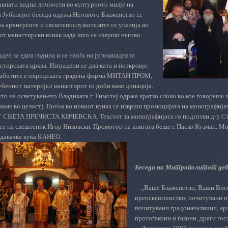
акнати видни личности во културното милје на
 Јубилејот беседа одржа Неговото Блаженство г.г.
оа архиереите и свештенослужителите се упатија во
от манастирски конак каде што се изврши негово
аден за една година и се наоѓа на југозападната
стирската црква. Изградени се два ката и поткровје.
работите е охридската градена фирма МИТАН ПРОМ,
ебениот материјал манастирот го доби како донација.
о на осветувањето Владиката г. Тимотеј одржа кратко слово во кое говореше 
аваме во целост). Потоа во новиот конак се изврши промоцијата на монографијат
ЕТА ПРЕЧИСТА КИЧЕВСКА. Текстот за монографијата го подготви д-р Стој
се на свештеник Игор Никовски. Промотор на книгата беше г. Паско Кузман. Мо
здавачка куќа КАНЕО.
Беседа на Митрополитот деба
„
Ваше Блаженство, Ваши Вис
преосвештенство, почитувани п
почитувани градоначалници, ар
протоѓакони и ѓакони, драги гос