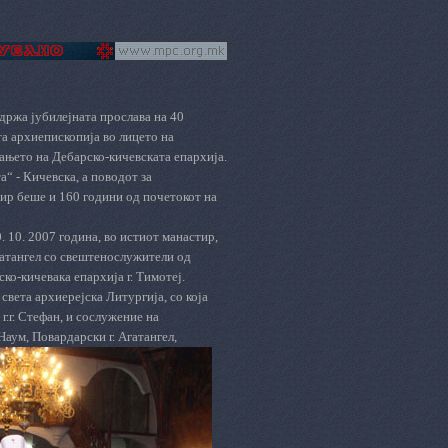
одржа јубилејната прослава на 40
а архиепископија во лицето на
ањето на Дебарско-кичевската епархија.
“ - Кичевска, а поводот за
тир беше и 160 години од почетокот на
 10. 2007 година, во истиот манастир,
гатангел со свештенослужители од
ко-кичевака епархија г. Тимотеј.
вета архиерејска Литургија, со која
г. Стефан, и сослужение на
аум, Повардарски г. Агатангел,