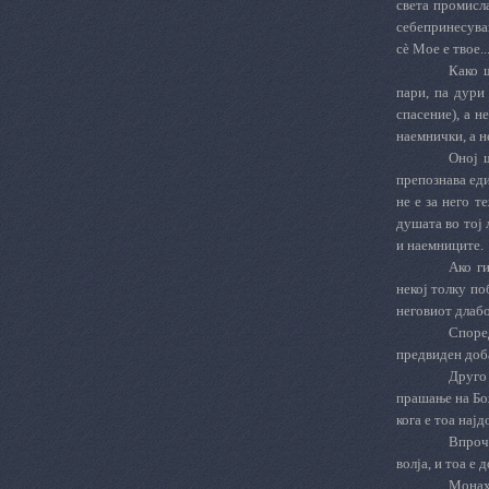
света промисла
себепринесувањ
с
è
Мое е твое..
Како ш
пари, па дури
спасение), а н
наемнички, а н
Оној 
препознава ед
не е за него т
душата во тој 
и наемниците.
Ако г
некој толку по
неговиот длабо
Споре
предвиден доб
Друго
прашање на Бож
кога е тоа нај
Впроч
волја, и тоа е 
Монахо