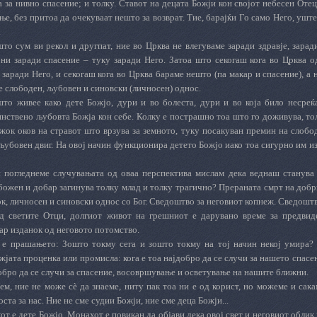
 за нивно спасение; и толку. Ставот на децата Божји кон својот небесен Отец
е, без притоа да очекуваат нешто за возврат. Тие, барајќи Го само Него, уште 
.
то сум ви рекол и другпат, ние во Црква не влегуваме заради здравје, зарад
 ни заради спасение – туку заради Него. Затоа што секогаш кога во Црква о
е заради Него, и секогаш кога во Црква бараме нешто (па макар и спасение), а
е слободен, љубовен и синовски (личносен) однос.
што живее како дете Божјо, дури и во болеста, дури и во која било несреќа
инствено љубовта Божја кон себе. Колку е пострашно тоа што го доживува, т
ежок оков на стравот што врзува за земното, туку посакуван премин на слобод
љубовен двиг. На овој начин функционира детето Божјо иако тоа сигурно им из
и погледнеме случувањата од оваа перспектива мислам дека веднаш станува
божен и добар загинува толку млад и толку трагично? Прераната смрт на добри
к, личносен и синовски однос со Бог. Сведоштво за неговиот копнеж. Сведоштво 
д светите Отци, долгиот живот на грешниот е дарувано време за предвид
ар изданок од неговото потомство.
 е прашањето: Зошто токму сега и зошто токму на тој начин некој умира?
јата проценка или промисла: кога е тоа најдобро да се случи за нашето спасе
добро да се случи за спасение, восовршување и осветување на нашите ближни.
ем, ние не може с
è
да знаеме, ниту пак тоа ни е од корист, но можеме и сака
доста за нас. Ние не сме судии Божји, ние сме деца Божји...
т е дете Божјо. Монахот е повикан да објави дека овој свет и неговиот облик