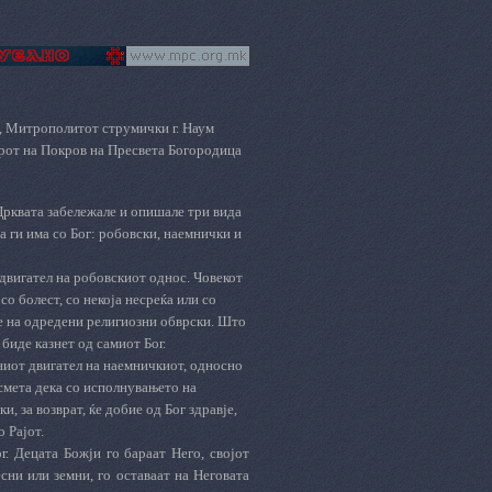
и, Митрополитот струмички г. Наум
рот на Покров на Пресвета Богородица
Црквата забележале и опишале три вида
а ги има со Бог: робовски, наемнички и
двигател на робовскиот однос. Човекот
 со болест, со некоја несреќа или со
е на одредени религиозни обврски. Што
 биде казнет од самиот Бог.
ниот двигател на наемничкиот, односно
смета дека со исполнувањето на
, за возврат, ќе добие од Бог здравје,
 Рајот.
. Децата Божји го бараат Него, својот
сни или земни, го оставаат на Неговата