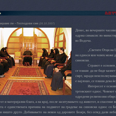
и
мираме ли – Господови сме
(26.10.2007)
Денес, во вечерните часов
одржа синаксис во манасти
во Водоча.
„Светите Отци на 
на односи кои човек може д
синовски.
Стравот е основен 
се плаши
да не биде казнет
смрт, заради неисполнувањ
е најлошо, се плаши дека ќе
Интересот е основ
трговскиот однос. Човекот 
одредени религиозни обврски
от и материјални блага, а на крај, после заситувањето од животот, и спасение во
та е единствената причина на подвигот на градење на синовски однос со Бог
 и ништо друго. Добивањето на некои од даровите Божји, без оглед дали небе