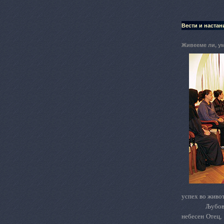
Вести и настан
Живееме ли, у
успех во живот
Љубов
небесен Отец,