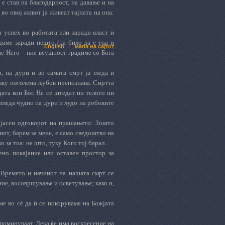
 е став на благодарност, на давање и на
во овој живот ја живеат тајната на она:
и успех во работата или заради власт и
диме заради нешто (па било да е тоа и
English
мапа на сајтот
 не Него – ние всушност градиме со Бога
, па дури и во самата смрт ја гледа и
олку поголема љубов препознава. Смртта
ата кон Бог. Не се штедат ни телото ни
гледа чудно па дури и лудо на робовите
 јасен одговорот на прашањето: Зошто
от, барем за мене, е само сведоштво на
за тоа: не што, туку Кого тој барал...
ено покајание или оставен простор за
 Времето и начинот на нашата смрт се
ние, восовршување и осветување; како и,
ме во с
è
да ѝ се покоруваме на Божјата
 поминуваат. Дека ќе има воскресение на