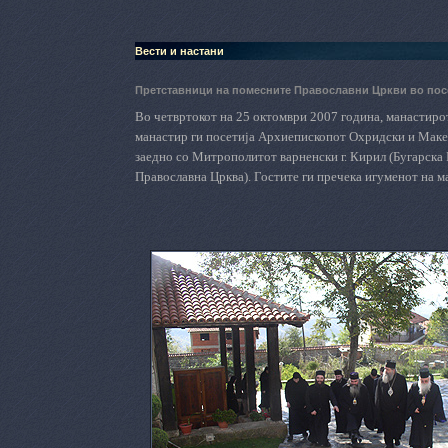
Вести и настани
Претставници на помесните Православни Цркви во посе
Во четвртокот на 25 октомври 2007 година, манастирот
манастир ги посетија Архиепископот Охридски и Макед
заедно со Митрополитот варненски г. Кирил (Бугарска 
Православна Црква). Гостите ги пречека игуменот на 