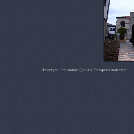
Известува: јеромонах Доситеј, Бигорски манастир