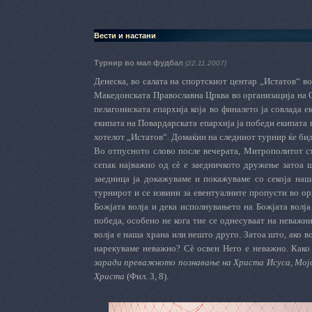
Вести и настани
Турнир во мал фудбал
(22.11.2007)
Денеска, во салата на спортскиот центар „Истатов“ в
Македонската Православна Црква во организација на 
пелагониската епархија која во финалето ја совлада е
екипата на Повардарската епархија ја победи екипата 
хотелот „Истатов“. Домаќин на следниот турнир ќе би
Во отпусното слово после вечерата, Митрополитот стр
сепак најважно од сѐ е заедничкото дружење затоа 
заедница ја докажуваме и покажуваме со секоја наш
турнирот и се извини за евентуалните пропусти во ор
Божјата волја и дека исполнувањето на Божјата волја
победа, особено не кога тие се однесуваат на неважн
волја е наша храна или нешто друго. Затоа што, ако во
нарекуваме неважно? Сѐ освен Него е неважно. Како
заради преважното познавање на Христа Исуса, Мојот
Христа
(Фил. 3, 8).