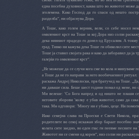
една посебна духовност, каква што во животот може да 
зголемена. Како Господ да го спаси од нешто пост
разделба“, ни објаснува Дора.
А Тоше, како голем верник, вели, со себе носел не
омилениот крст на Тоше за кој Дора низ солзи раскажу
дека нивниот прадедо го донел од Ерусалим. А токму 
град. Тивко ни кажува дека Тоше ги обиколил сите мест
Тоше ја ставил својата рака и како да заборавил да ја 
галејќи го омилениот крст“.
„Не можеше да се случи кога сме во кола и минуваме пок
а Тоше да не го направи за него вообичаениот ритуал: 
раскажа Андреј Николоски, прв братучед на Тоше. „Да,
ни даваше сила. Беше шест години помал од мене, но се
Ми велеше: ’Со Бога напред и од ништо не плаши се‘
неговите зборови ’колку е убав животот, само да сак
така. Ми одговори: ’Многу ни е убаво, цеце. Ни помог
Иако семејна слава на Проески е Свети Никола, пра
родителите во секој искажан збор бараат посебно знач
колата сите заедно, во еден глас ги пеевме песните на
Животот ни се смени од корен“, низ солзи ни раскажув