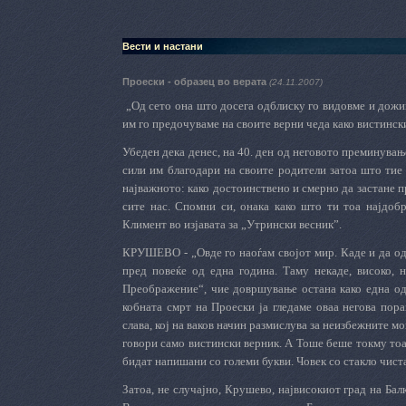
Вести и настани
Проески - образец во верата
(24.11.2007)
„Од сето она што досега одблиску го видовме и дожи
им го предочуваме на своите верни чеда како вистинск
Убеден дека денес, на 40. ден од неговото преминувањ
сили им благодари на своите родители затоа што тие 
најважното: како достоинствено и смерно да застане п
сите нас. Спомни си, онака како што ти тоа најдоб
Климент во изјавата за „Утрински весник”.
КРУШЕВО - „Овде го наоѓам својот мир. Каде и да ода
пред повеќе од една година. Таму некаде, високо, 
Преображение“, чие довршување остана како една од 
кобната смрт на Проески ја гледаме оваа негова пора
слава, кој на ваков начин размислува за неизбежните м
говори само вистински верник. А Тоше беше токму тоа
бидат напишани со големи букви. Човек со стакло чиста
Затоа, не случајно, Крушево, највисокиот град на Бал