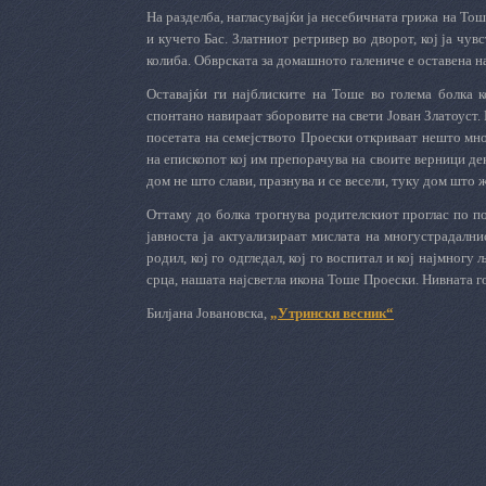
На разделба, нагласувајќи ја несебичната грижа на Тоше
и кучето Бас. Златниот ретривер во дворот, кој ја чув
колиба. Обврската за домашното галениче е оставена на
Оставајќи ги најблиските на Тоше во голема болка к
спонтано навираат зборовите на свети Јован Златоуст. 
посетата на семејството Проески откриваат нешто мно
на епископот кој им препорачува на своите верници дек
дом не што слави, празнува и се весели, туку дом што ж
Оттаму до болка трогнува родителскиот проглас по по
јавноста ја актуализираат мислата на многустрадални
родил, кој го одгледал, кој го воспитал и кој најмногу
срца, нашата најсветла икона Тоше Проески.
Нивната г
Билјана Јовановска,
„Утрински весник“