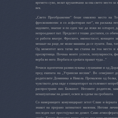
времето суво, велат крушевчани за ова свето место за 
век.
„Свето Преображение“ беше омилено место на Тош
фрескоживопис и со асфалтиран пат“, ни раскажа не
ѕидовите, знаеше и по еден час да лежи во олтарот, 
непроодниот пат. Пределот е тешко достапен, со обич
се работи внатре. Фреските, иконостасот, конаците з
мешаат на раце, не може машина да се пушти. Ама, татк
Од моментот кога татко ми стапна на тоа место и к
пресвртница. Почнаа моите успеси, популарноста, фи
верба во него. Вербата и среќата прават чуда...“
Речиси идентични размислувања слушнавме и од Дора, 
пред екипата на „Утрински весник“. Во семејниот до
родителите Доминика и Никола. Премалени од болка, 
чувството дека овде е епицентарот на големиот непреб
распространи низ Балканот. Неговите родители, ка
ненапуштање на домот, освен за одење на гробишта.
Со намерниците комуницираат зетот Славе и ќерката Д
знакот на прерано загинатиот миленик. Негови лични
последен пат престојувал во домот. Само атмосферата
свеќи. Тагата буквално тежи, но во неа нема трагиче