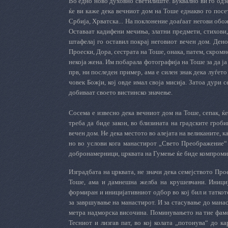
Во едно ново духовно светилиште. Буквално ви го одз
ќе ви каже дека вечниот дом на Тоше еднакво го посе
Србија, Хрватска... На поклонение доаѓаат негови обож
Оставаат кадифени мечиња, златни предмети, стихови,
штафелај го оставил покрај неговиот вечен дом. Дено
Проески, Дора, сестрата на Тоше, онака, патем, скром
некоја жена. Им побарала фотографија на Тоше за да ја
прв, ни последен пример, ама е силен знак дека луѓет
човек Божји, кој овде имал своја мисија. Затоа дури 
добиваат своето вистинско значење.
Сосема е извесно дека вечниот дом на Тоше, сепак, ќе
треба да биде закон, во близината на градските гроб
вечен дом. Не дека местото во алејата на великаните, 
но во услови кога манастирот „Свето Преображение“ е
добронамерници, црквата на Гумење ќе биде компромис
Изградбата на црквата, не значи дека семејството Пр
Тоше, ама и дамнешна желба на крушевчани. Инициј
формиран и иницијативниот одбор во кој бил и таткот
за завршување на манастирот. И за стасување до манас
метра надморска височина. Поминувањето на тие фамо
Тесниот и лизгав пат, во кој колата „потонува“ до к