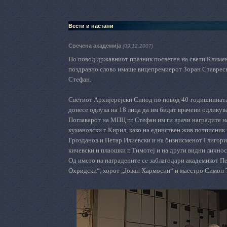
Вести и настани
Свечена академија
(09.12.2007)
По повод
државниот
празник
посветен на
с
вети Климе
поздравно слово имаше
вицепремиерот Зоран Ставрес
Стефан.
Светиот Архијерејски Синод по повод 40-годишнината
донесе одлука на 18 лица да им бидат врачени одлику
Поглаварот на МПЦ
г.г. Стефан
им ги врачи
наградите
н
кумановски г. Кирил, како на единствен жив потписник
Грозданов и Петар Илиевски и на бизнисмен
от
Глигори
кичевски и плаошки г. Тимотеј и на други видни личнос
Од името на наградените се заблагодари академикот П
Охридски“, хорот „Јован Хармосин“ и маестро Симон 