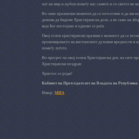
пат на мир и љубов помеѓу нас самите и со светот во к
Во овие празнични моменти да се потсетиме и да им по
денови да бидеме Христијани на дело, а не само на збо
која Бог постојано и одново се раѓа.
Овој голем христијански празник е можност да се иста
промовирањето на вистинските духовни вредности и ку
помеѓу луѓето.
Во пресрет на овој голем Христијански ден, на сите п
Христијански поздрав:
Христос се роди!
Кабинет на Претседателот на Владата на Република
Извор:
МИА