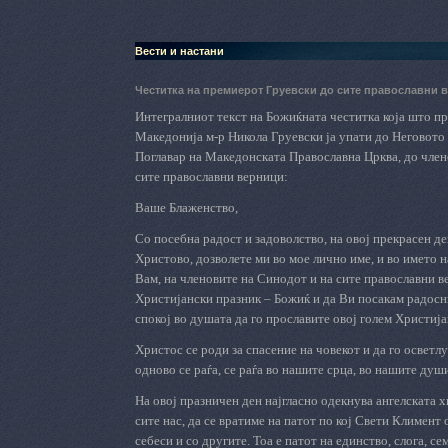
Вести и настани
Честитка на премиерот Груевски до сите православни
Интегралниот текст на Божиќната честитка која што п
Македонија м-р Никола Груевски ја упати до Неговот
Поглавар на Македонската Православна Црква, до член
сите православни верници:
Ваше Блаженство,
Со посебна радост и задоволство, на овој прекрасен д
Христово, дозволете ми во мое лично име, и во името 
Вам, на членовите на Синодот и на сите православни в
Христијански празник – Божиќ и да Ви посакам радосни
спокој во душата да го прославите овој голем Христија
Христос се роди за спасение на човекот и да го осветл
одново се раѓа, се раѓа во нашите срца, во нашите душ
На овој празничен ден најгласно одекнува ангелската х
сите нас, да се вратиме на патот по кој Свети Климент 
себеси и со другите. Тоа е патот на единство, слога, 