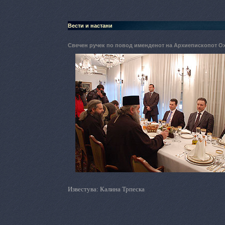
Вести и настани
Свечен ручек по повод именденот на Архиепископот Ох
Известува: Калина Трпеска