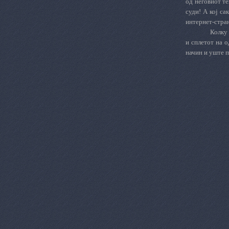
од неговиот те
суди! А кој са
интернет-стран
Колку 
и сплетот на о
начин и уште по