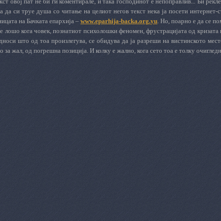
кст овој пат не би ги коментирале, и така господинот е непоправлив... Би рекле
ка да си труе душа со читање на целиот негов текст нека ја посети интернет
ицата на Бачката епархија –
www
.
eparhija
-
backa
.
org
.
yu
. Но, поарно е да се п
е лошо кога човек, познатиот психолошки феномен, фрустрацијата од кризата 
дноси што од тоа произлегува, се обидува да ја разреши на вистинското мест
 за жал, од погрешна позиција. И колку е жално, кога сето тоа е толку очигледно