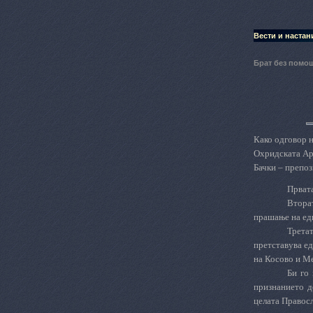
Вести и настан
Брат без помош
Како одговор 
Охридската Ар
Бачки – препоз
Првата
Вторат
прашање на еди
Трет
a
претставува е
на Косово и Ме
Би го
признанието д
целата Правосл