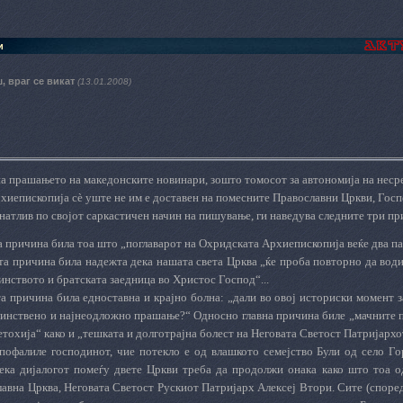
и
, враг се викат
(13.01.2008)
на прашањето на македонските новинари, зошто томосот за автономија на неср
хиепископија сѐ уште не им е доставен на помесните Православни Цркви, Госп
натлив по својот саркастичен начин на пишување, ги наведува следните три п
 причина била тоа што „поглаварот на Охридската Архиепископија веќе два пат
а причина била надежта дека нашата света Црква „ќе проба повторно да води 
нството и братската заедница во Христос Господ“...
та причина била едноставна и крајно болна: „дали во овој историски момент 
динствено и најнеодложно прашање?“ Односно главна причина биле „мачните 
тохија“ како и „тешката и долготрајна болест на Неговата Светост Патријархо
 пофалиле господинот, чие потекло е од влашкото семејство Були од село Го
ека дијалогот помеѓу двете Цркви треба да продолжи онака како што тоа о
авна Црква, Неговата Светост Рускиот Патријарх Алексеј Втори. Сите (според 