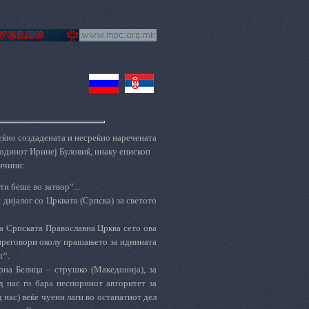
еќно создадената и
несреќно
наречената
одинот Иринеј Буловиќ, инаку епископ
ричини:
и беше во затвор“...
дијалог со Црквата (Српска) за светото
за Српската Православна Црква сето ова
преговори околу прашањето за иднината
т“.
рна Белица – струшко (Македонија), за
д нас го бара неспорниот авторитет за
нас) веќе чуени лаги во останатиот дел