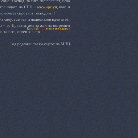
 само: Господ, за сите нас распнат, нека
-страницата на СПЦ –
www
.
spc
.
yu
, како и
омолиме за сиротиот господин...!
на својот личен и национален идентитет
о – во Црквата, ама за жал на погрешен
English
мапа на сајтот
 за сите, освен за него.
од редaкцијата на сајтот на МПЦ