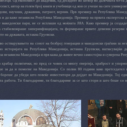
месеци. Од економист до академик, од десидент во затвор во далечната 49-та 
 есеист, автор на голем број книги и учебници од кои се учеше на сите универз
дови, научник, државник, патриот, верник. Прв премиер на Република Макед
 и да каже независна Република Македонија. Премиер на првата експертска вл
е македонски пари, не се исплаши од моќната ЈНА. Како премиер ја создаде
а стабилизираше хиперинфлацијата, ги формираше првите девизни резерви 
те на државата, истакна Груевски.
 во остварувањето на сонот на безброј генерации и македонски граѓани за н
во историјата на Република Македонија, истакна Груевски, нагласувајќи 
за независна Македонија и прв кажа да живее вечно самостојна и суверена Ре
и храбар политички, но пред се човек со многу енергија, храброст и упорн
е за да и помогне на Македонија. Со полни 80 години како претседател 
 бореше да убеди што повеќе инвеститори да дојдат во Македонија. Тој едн
та работа. Ти благодариме, ти благодариме за се што стори и што беше со н