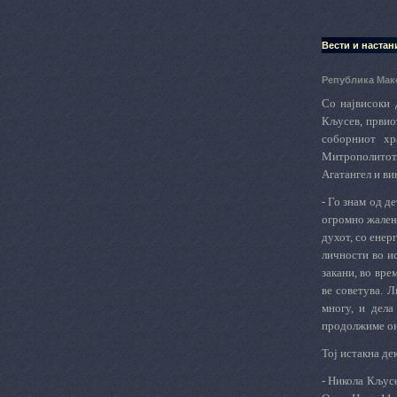
Вести и настан
Република Мак
Со највисоки 
Кљусев, првио
соборниот хр
Митрополитот
Агатангел и ви
- Го знам од д
огромно жалење
духот, со енер
личности во и
закани, во вре
ве советува. 
многу, и дела
продолжиме она
Тој истакна де
- Никола Кљус