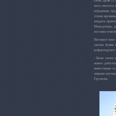
Оток. Цели 11 
поет, писател,
илјадници тру
тешки времиња
владата првит
Македонија, ј
постави темели
Неговиот влог
златни букви
референдумот 
- Беше силен 
живот работеш
инвестиции се
заврши клучна
Груевски.