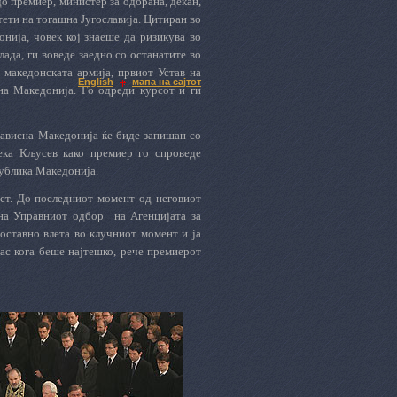
до премиер, министер за одбрана, декан,
итети на тогашна Југославија. Цитиран во
онија,
човек кој
знаеше да ризикува во
ада, ги воведе заедно со останатите во
 македонската армија, првиот Устав на
English
мапа на сајтот
на Македонија. Го одреди курсот и
ги
езависна Македонија ќе биде запишан со
дека Кљусев
како премиер
го спроведе
публика Македонија.
ост. До последниот момент од неговиот
на Управниот одбор
на Агенцијата за
оставно влета во клучниот момент и ја
ас кога беше најтешко,
рече премиерот