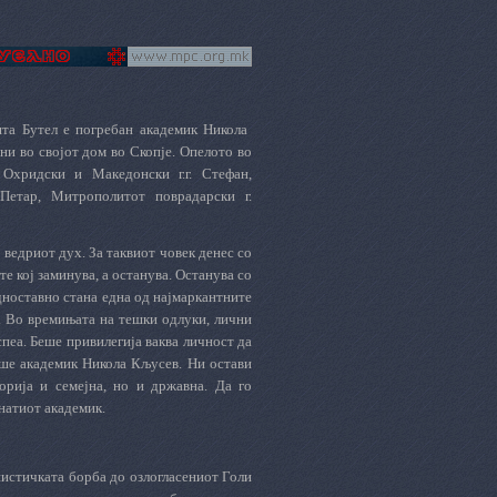
шта Бутел е погребан академик Никола
ни во својот дом во Скопје.
Опелото во
Охридски и Македонски г.г. Стефан,
 Петар, Митрополитот поврадарски г.
и ведриот дух. За таквиот човек денес со
 кој заминува, а останува. Останува со
Едноставно стана една од најмаркантните
а. Во времињата на тешки одлуки, лични
пеа. Беше привилегија ваква личност да
беше академик Никола Кљусев. Ни остави
торија и семејна, но и државна. Да го
натиот академик.
шистичката борба до озлогласениот Голи