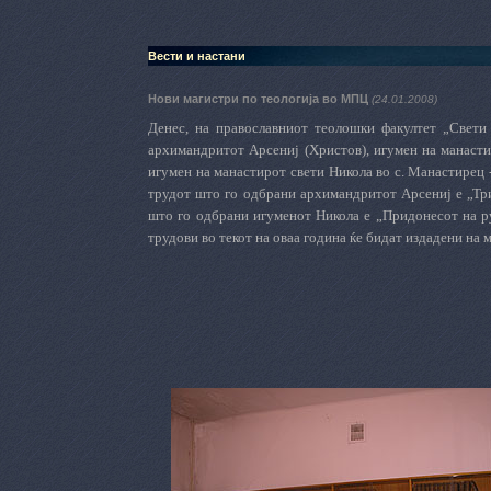
Вести и настани
Нови магистри по теологија во МПЦ
(24.01.2008)
Денес, на православниот теолошки факултет „Свети
архимандритот Арсениј (Христов), игумен на манасти
игумен на манастирот свети Никола во с. Манастирец 
трудот што го одбрани архимандритот Арсениј е „Три
што го одбрани игуменот Никола
e „Придонесот на р
трудови во текот на оваа година ќе бидат издадени на 