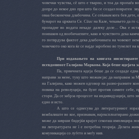
човечки чувства, сè што е тварно, и тоа да пропаѓа 
допре до некое дно при што би се создал повратен
зв
оваа бесконечна длабочина. Се сеќавам кога бев дете
бунарот на црквата
Св. Спас
на Кале, чекањето да го 
пропадне во водата некаде далеку доле.... Ова е ист
поинаков од вообичаените, како и чувството дека камчи
го потврдува фактот дека длабочината на човекот нем
човечкото око кога ќе се најде заробено во тунелот на 
При издавањето на книгата инсистиравте
псевдонимот Галијана Маркова. Која беше идејата з
Па, првичната идеја беше да се создаде едн
направи за мене, туку што можам јас да направам за М
на Галијана, како можен одговор на разно-разните ко
повика на револуција, на бунт против самите себе, 
стори. Да се забрза процесот на индивидуација, што з
едно и исто.
А што се однесува до литературниот израз
вежбалиште во кое, признавам, најексплоатирано дожи
може да заврши бидејќи крајот секогаш имплицира нов
на литературата не ì е потребна теорија. Делата жи
комуникација со луѓето и меѓу нив.