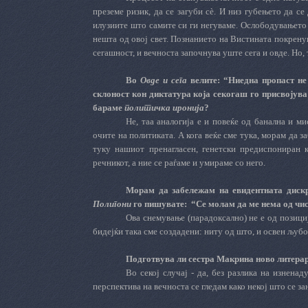
преземе ризик, да се загуби сè. И низ губењето да с
илузиите што самите си ги негуваме. Ослободувањето 
нешта од овој свет. Познанието на Вистината покрену
сегашност, и вечноста започнува уште сега и овде. Но,
Во
Овде и сега
велите: “Ниедна пропаст не 
склоност кон диктатура која секогаш го присвојува
бараме
политичка иронија
?
Не, таа аналогија е и повеќе од банална и м
очите на политиката. А кога веќе сме тука, морам да 
туку нашиот пренагласен, генетски предиспониран 
речникот, а ние се раѓаме и умираме со него.
Морам да забележам на евидентната диск
Полигони
го пишувате:
“Се молам да ме нема од чи
Ова снемување (парадоксално) не е од позициј
бидејќи така сме создадени: ниту од што, и освен љубов
Подготвува ли сестра Макрина ново литера
Во секој случај - да, без разлика на изнена
перспектива на вечноста се гледам како некој што се за