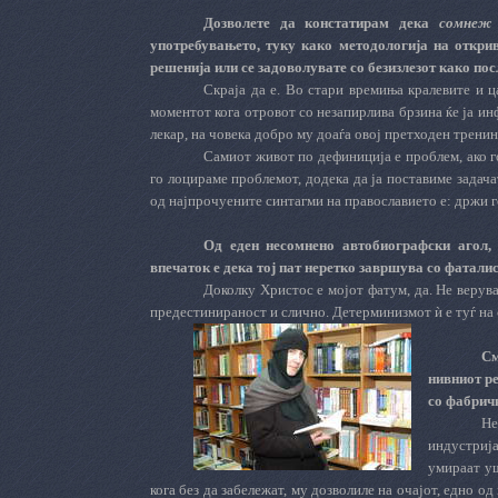
Дозволете да констатирам дека
сомнеж
употребувањето, туку како методологија на открив
решенија или се задоволувате со безизлезот како по
Скраја да е. Во стари времиња кралевите и ц
моментот кога отровот со незапирлива брзина ќе ја инф
лекар, на човека добро му доаѓа овој претходен трени
Самиот живот по дефиниција е проблем, ако г
го лоцираме проблемот, додека да ја поставиме задача
од најпрочуените синтагми на православието е: држи го 
Од еден несомнено автобиографски агол,
впечаток е дека тој пат неретко завршува со фатали
Доколку Христос е мојот фатум, да. Не верув
предестинираност и слично. Детерминизмот ѝ е туѓ на 
См
нивниот ре
со фабрич
Не
индустриј
умираат уш
кога без да забележат, му дозволиле на очајот, едно о