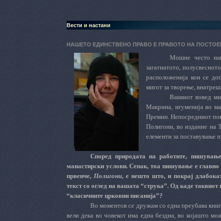
Вести и настани
НАШЕТО ЕДИНСТВЕНО ПРАВО Е ПРАВОТО НА ПОСТО
Мошне често наш
загатнатото, полусвесното
расположенија кои се доп
мигот за творење, внатреш
Ваквиот вовед ми
Макрина, игуменија во ма
Премин. Непосредниот пово
Полигони, во издание на 
елементи
за
поставување
п
Според природата на работите, пишување
манастирски услови. Сепак, тоа пишување е главно 
првенче,
Полигони
, е нешто што, и покрај длабока
текст со оглед на вашата “струка”. Од каде таквиот 
“класичните црковни писанија”?
Во моментов се дружам со една преубава книга
вели дека во човекот има една бездна, во којашто мо