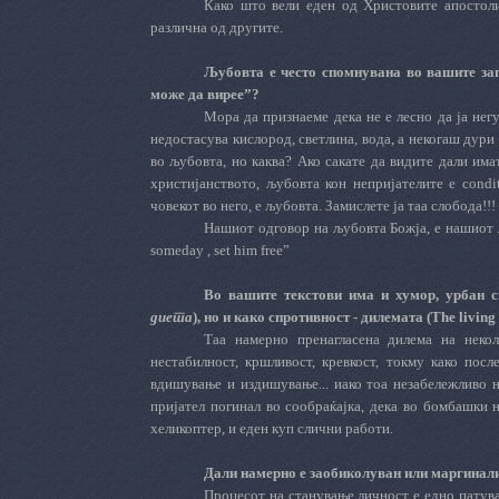
Како што вели еден од Христовите апостол
различна од другите.
Љубовта е често спомнувана во вашите зап
може да вирее”?
Мора да признаеме дека не е лесно да ја негу
недостасува кислород, светлина, вода, а некогаш дури 
во љубовта, но каква? Ако сакате да видите дали има
христијанството, љубовта кон непријателите е condi
човекот во него, е љубовта. Замислете ја таа слобода!!!
Нашиот одговор на љубовта Божја, е нашиот л
someday , set him free”
Во вашите текстови има и хумор, урбан св
диета
), но и како спротивност - дилемата (The livin
Таа намерно пренагласена дилема на неко
нестабилност, кршливост, кревкост, токму како пос
вдишување и издишување... иако тоа незабележливо ни
пријател погинал во сообраќајка, дека во бомбашки н
хеликоптер, и еден куп слични работи.
Дали намерно е заобиколуван или маргинал
Процесот на станување личност е едно патува