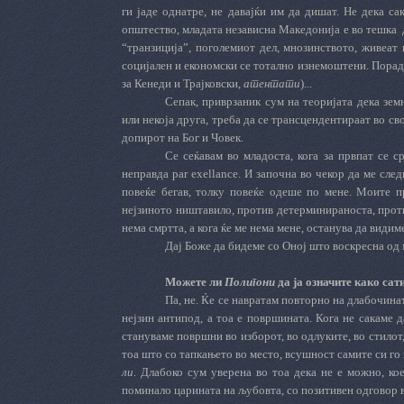
ги јаде однатре, не давајќи им да дишат. Не дека са
општество, младата независна Македонија е во тешка
“транзиција”, поголемиот дел, мнозинството, живеат 
социјален и економски се тотално изнемоштени. Порад
за Кенеди и Трајковски,
атентати
)...
Сепак, приврзаник сум на теоријата дека зем
или некоја друга, треба да се трансцендентираат во св
допирот на Бог и Човек.
Се сеќавам во младоста, кога за првпат се с
неправда par exellance. И започна во чекор да ме след
повеќе бегав, толку повеќе одеше по мене. Моите п
нејзиното ништавило, против детерминираноста, против
нема смртта, а кога ќе ме нема мене, останува да видиме.
Дај Боже да бидеме со Оној што воскресна од 
Можете ли
Полигони
да ја означите како са
Па, не. Ќе се навратам повторно на длабочинат
нејзин антипод, а тоа е површината. Кога не сакаме д
стануваме површни во изборот, во одлуките, во стилот
тоа што со тапкањето во место, всушност самите си г
ли
. Длабоко сум уверена во тоа дека не е можно, ко
поминало царината на љубовта, со позитивен одговор в