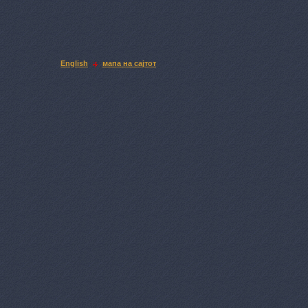
English
мапа на сајтот