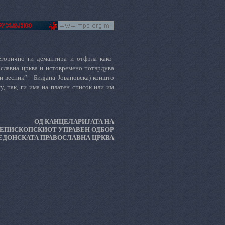
горично ги демантира и отфрла како
ославна црква и истовремено потврдува
и весник” - Билјана Јовановска) коишто
, пак, ги има на платен список или им
ОД КАНЦЕЛАРИЈАТА НА
ЕПИСКОПСКИОТ УПРАВЕН ОДБОР
ЕДОНСКАТА ПРАВОСЛАВНА ЦРКВА