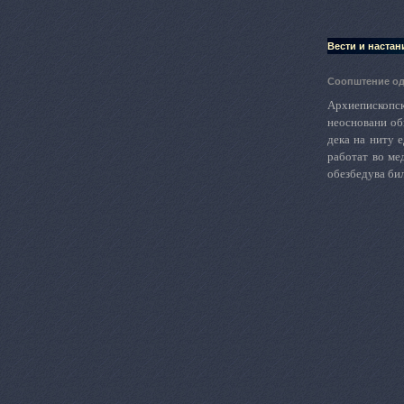
Вести и настан
Соопштение од
Архиепископс
неосновани об
дека на ниту 
работат во ме
обезбедува бил