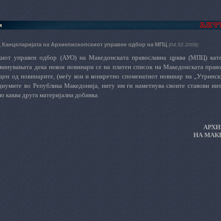
и
 Канцеларијата на Архиепископскиот управен одбор на МПЦ
(04.02.2008)
киот управен одбор (АУО) на Македонската православна црква (МПЦ) кате
винувањата дека некои новинари се на платен список на Македонската прав
еден од новинарите, (меѓу кои и конкретно споменатиот новинар на „Утринск
диумите во Република Македонија, ниту им ги наметнува своите ставови ниту
о каква друга материјална добивка.
АРХИ
НА МАК