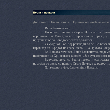
Вести и настани
До Неговото Блаженство г. г. Ероним, новоизбраниот 
Ваше Блаженство,
По повод Вашиот избор за Поглавар на Грчка
верниците на Македонската православна црква, ј
преуспевање во новодоверената должност.
Семудриот Бог, Кој раководи со сѐ, Ве возвел
кормилар на “Бродот на спасението” - на Црквата Божја
Во Вашата личност, Ваше Блаженство, гледаме
исполнител на Христовата заповед: „Јас сум добриот пас
Веруваме дека, со Божја помош и евангелска
постојат во врска со нашата Света Црква, а за радост 
Долгоденствујте, блаженејши Владико!