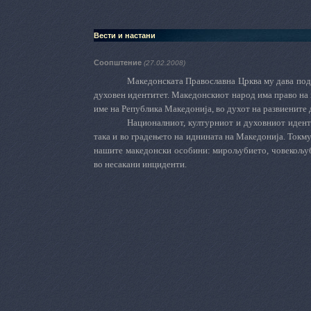
Вести и настани
Соопштение
(27.02.2008)
Македонската Православна Црква му дава подд
духовен идентитет. Македонскиот народ има право на 
име на Република Македонија, во духот на развиените
Националниот, културниот и духовниот иденти
така и во градењето на иднината на Македонија. Токм
нашите македонски особини: мирољубието, човекољуби
во несакани инциденти.