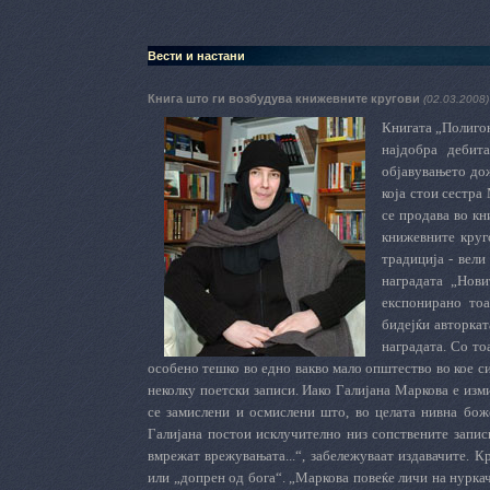
Вести и настани
Книга што ги возбудува книжевните кругови
(02.03.2008)
Книгата „Полигон
најдобра дебит
објавувањето дож
која стои сестра
се продава во к
книжевните круго
традиција - вели
наградата „Нов
експонирано тоа
бидејќи авторкат
наградата. Со то
особено тешко во едно вакво мало општество во кое си
неколку поетски записи. Иако Галијана Маркова е изм
се замислени и осмислени што, во целата нивна бож
Галијана постои исклучително низ сопствените записи
вмрежат врежувањата...“, забележуваат издавачите. К
или „допрен од бога“. „Маркова повеќе личи на нуркач