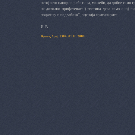
некој што напорно работи за, можеби, да добие само гр
не доволно прифатената!) вистина дека само оној п
подалеку и подлабоко“, оценија критичарите.
И. В.
Време, број 1304, 01.03.2008