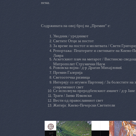
нема.
Содржината на овој број на „Премин“ е:
Уводник / уредникот
Светите Отци за постот
За време на постот и молитвата / Свети Григори
Репортажа: Пештерите и светињите на Киево-П
Лавра
Аскетскиот плач на митарот / Вистинско сведош
Митрополит Струмички Наум
Рововска војна / д-р Драган Михајловиќ
Премин Галерија
Светоотечка ризница
Интервју со игумен Партениј / За болестите на 
современиот свет
Се исполнува преродбенскиот аманет
/ д-р
Јан
e
Траги / Јанко Илковски
Вести од православниот свет
Житија
: Киево-Печерски Светители