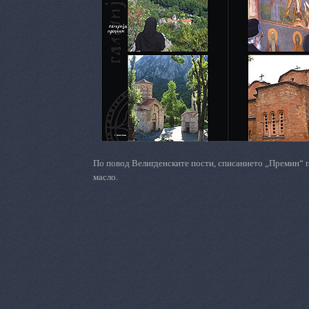
По повод Велигденските пости, списанието „Премин“ п
масло.