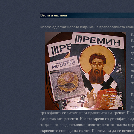
Вести и настани
Излезе од печат новото издание на православното сп
П
П
н
д
с
љ
м
П
п
П
в
ј
врз којашто се наталожила прашината на гревот. Пос
едноставните рецепти. Неоптоварени со утопијата, на
за да си го поедноставиме животот, што во голема мер
скриените стапици на светот. Постиме за да се исчис