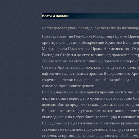
Вести и настани
Претседателот упати велигденска честитка до поглава
Претседателот на Република Македонија Бранко Црвен
христијански празник Воскресение Христово Велигден 
Македонската Православна Црква, Архиепископот Охр
Господин Стефан и до сите верници од православна веро
“Дозволете ми, на сите верници од православна вероис
Светиот Архиерејски Синод, како и на ценетото свешт
најголемиот христијански празник Воскресението Хр
срдечни честитки и најискрени желби за добро здравје
живот во празничните денови.
На овој најзначаен христијански празник за сите нас, б
и кој ни помага верно да го чуваме нашето народно бит
повикам Вас да продолжите како досега, така и во идн
Вашиот авторитет и духовна сила за натамошно почиту
унапредување на меѓусебната толеранција и соживот н
Наша должност е да ги чуваме и почитуваме православ
татковина на писменоста, духовноста и културата на м
стремеж за промоција на овие вредности кои ќе
ѝ
помог