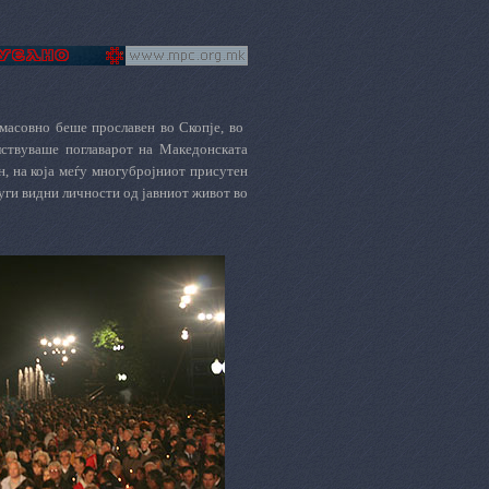
масовно беше прославен во Скопје, во
ствуваше поглаварот на Македонската
, на која меѓу многубројниот присутен
уги видни личности од јавниот живот во