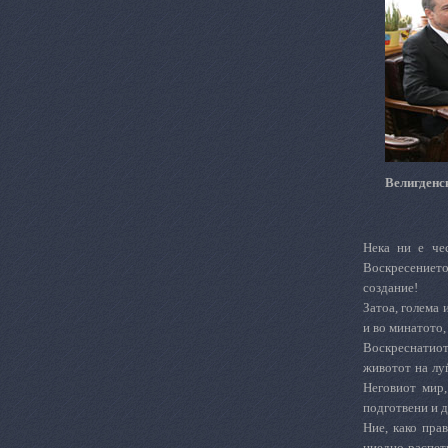
Велигденс
Нека ни е че
Воскресението
создание!
Затоа, голема 
и во минатото,
Воскреснатиот
животот на лу
Неговиот мир,
подготвени и д
Ние, како пра
ниедно распет