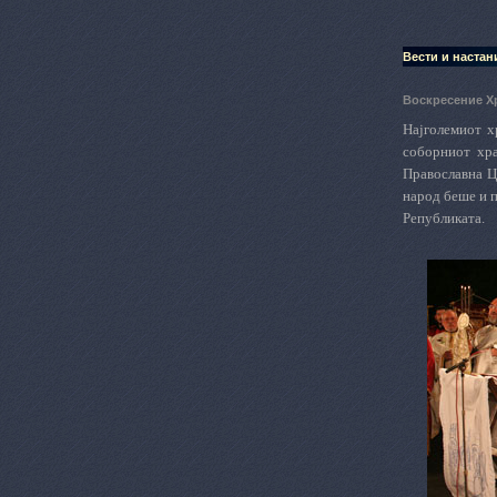
Вести и настан
Воскресение Х
Најголемиот х
соборниот хра
Православна Ц
народ беше и п
Републиката.