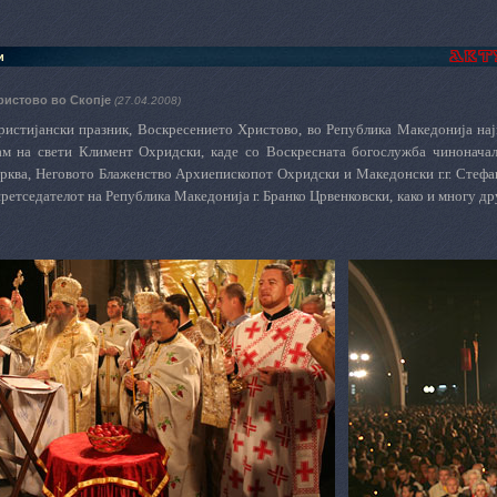
и
ристово во Скопје
(27.04.2008)
ристијански празник, Воскресението Христово, во Република Македонија нај
м на свети Климент Охридски, каде со Воскресната богослужба чиноначал
рква, Неговото Блаженство Архиепископот Охридски и Македонски г.г. Стефан
ретседателот на Република Македонија г. Бранко Црвенковски, како и многу др