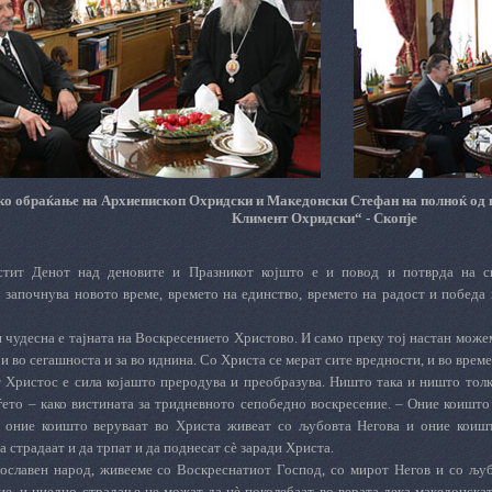
ко обраќање на Архиепископ Охридски и Македонски Стефан
на полноќ од
Климент Охридски“ - Скопје
стит Денот над деновите и Празникот којшто е и повод и потврда на с
 започнува новото време, времето на единство, времето на радост и победа в
и чудесна е тајната на Воскресението Христово. И само преку тој настан може
 и во сегашноста и за во иднина. Со Христа се мерат сите вредности, и во време
 Христос е сила којашто преродува и преобразува. Ништо така и ништо толк
ѓето – како вистината за тридневното сепобедно воскресение. – Оние коишто
 оние коишто веруваат во Христа живеат со љубовта Негова и оние коишт
а страдаат и да трпат и да поднесат сè заради Христа.
вославен народ, живееме со Воскреснатиот Господ, со мирот Негов и со љубо
ие, и ниедно страдање не можат да нè поколебаат во верата дека македонскат