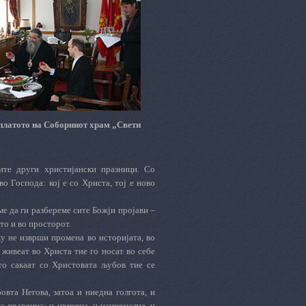
 платото на Соборниот храм „Свети
ите други христијански празници. Со
о Господа: кој е со Христа, тој е ново
ме да ги разбереме сите Божји пројави –
то и во просторот.
у не изврши промена во историјата, во
 живеат во Христа тие го носат во себе
о сакаат со Христовата љубов тие се
вта Негова, затоа и ниедна голгота, и
а правдина: и црковна, и национална, и