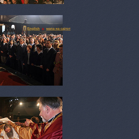
English
мапа на сајтот