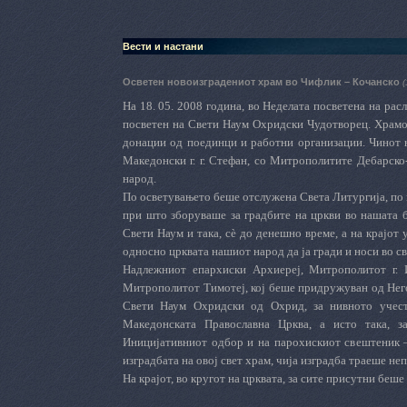
Вести и настани
Осветен новоизградениот храм во Чифлик – Кочанско
(
На 18. 05. 2008 година, во Неделата посветена на рас
посветен на Свети Наум Охридски Чудотворец. Храмот 
донации од поединци и работни организации. Чинот 
Македонски г. г. Стефан, со Митрополитите Дебарско-
народ.
По осветувањето беше отслужена Света Литургија, по 
при што зборуваше за градбите на цркви во нашата б
Свети Наум и така, сè до денешно време, а на крајот
односно црквата нашиот народ да ја гради и носи во с
Надлежниот епархиски Архиереј, Митрополитот г. И
Митрополитот Тимотеј, кој беше придружуван од Нег
Свети Наум Охридски од Охрид, за нивното учеств
Македонската Православна Црква, а исто така, з
Иницијативниот одбор и на парохискиот свештеник – 
изградбата на овој свет храм, чија изградба траеше не
На крајот, во кругот на црквата, за сите присутни беш