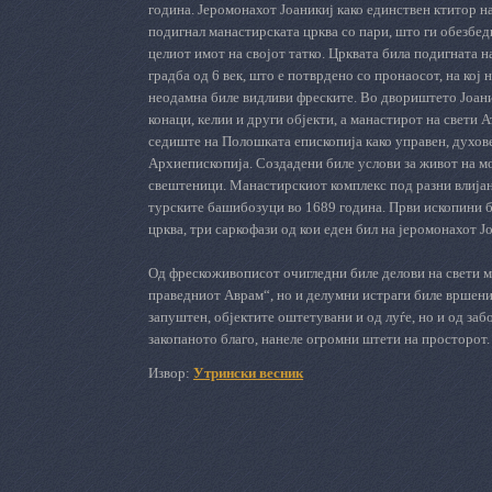
година. Јеромонахот Јоаникиј како единствен ктитор на
подигнал манастирската црква со пари, што ги обезбед
целиот имот на својот татко. Црквата била подигната н
градба од
6
век, што е потврдено со пронаосот, на кој 
неодамна биле видливи фреските. Во двориштето Јоани
конаци, келии и други објекти, а манастирот
на свети
Ат
седиште на Полошката епископија како управен, духове
А
рхиепископија. Создадени биле услови за живот на мо
свештеници. Манастирскиот комплекс под разни влијани
турските башибозуци во 1689 година. Први ископини б
црква, три саркофази од кои еден бил на јеромонахот Ј
Од фрескоживописот очигледни биле делови на свети ма
праведниот Аврам“, но и делумни истраги биле вршени
запуштен, објектите оштетувани и од луѓе, но и од забо
закопаното благо, нанеле огромни штети на просторот.
Извор:
Утрински весник