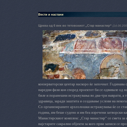
Вести и настани
Црква од 6 век во тетовскиот „Стар манастир“
(14.06.200
конзерваторски центар наскоро ќе започнат. Годинава 
наредни фази кои според проектот би се одвивале од на
биле и поранешни истражувања во два-три наврати, а 
здравица, заради заштита и создавање услови на неког
Со организираните археолошки истражувања ќе се стави
година, им беше судено и им беа изречени затворски к
Манастирскиот комплекс „Стар манастир“ се смета за 
најстарите сакрални објекти за кого први записи се пр