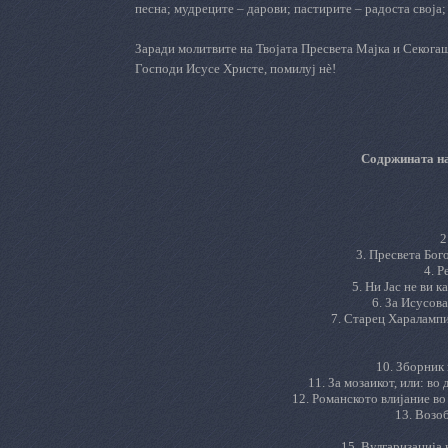
песна; мудреците – дарови; пастирите – радоста своја; 
Заради молитвите на Твојата Пресвета Мајка и Секога
Господи Исусе Христе, помилуј нè!
Содржината на
2
3. Пресвета Бог
4. 
5.
Ни Јас не ви 
6.
За Исусов
7. Старец Харалампи
10. Зборник
11. За мозаикот, или: во
12. Романското влијание во
13. Возо
15. Вулгаризација 