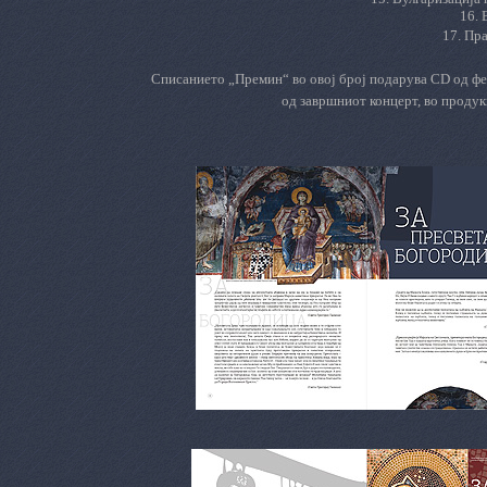
16. 
17. Пр
Списанието „Премин“ во овој број подарува
CD
од фе
од завршниот концерт, во продук