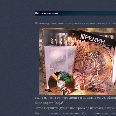
Вести и настани
Излезе од печат новото издание на православното сп
стана почесна од херувимите и пославна од серафимит
биде волјата Твоја!“
Затоа Нејзината душа е поширока од небесата, а нејзи
Дар што светот и човештвото Му го принесуваат на Б