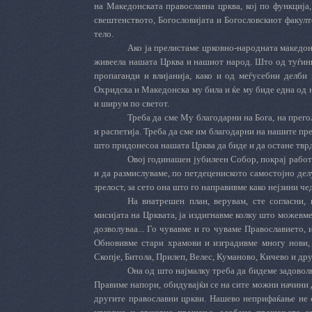
на
Македонската
православна
црква
,
кој
по
функција
свештенството
,
Богословијата
и
Богословскиот
факулт
тело
.
Ако
ја
прелистаме
црковно
-
народната
македон
живеела нашата Црква и нашиот народ. Што од туѓинц
пропаганди и влијанија, како и од меѓусебни делби
Охридска и Македонска му била и
ќе му биде
една од
и ширум по светот.
Треба да сме Му благодарни на Бога, на прегол
и распетија. Треба да сме им благодарни на нашите пре
што придонесоа нашата Црква да биде и да остане тврд
Овој годинашен јубилеен Собор, покрај работ
и да размислуваме, по петдецениското самостојно делу
зрелост, за сето она што го направивме како нејзини чед
На
внатрешен
план
,
верувам
,
сте
согласни
,
мисијата
на
Црквата
,
ја
издигнавме
колку
што
можевм
дозволуваа
... Го чувавме и го чуваме Православието,
Обновивме стари храмови и изградивме многу нови, 
Скопје, Битола, Прилеп, Велес, Куманово, Кичево и др
Она од што најмалку треба да бидеме задоволн
Правиме напори, обидувајќи се на сите можни начини 
другите православни цркви. Нашево неприфаќање не е