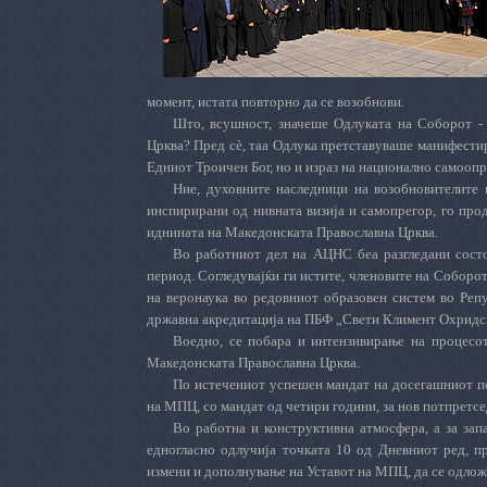
момент, истата повторно да се возобнови.
Што, всушност, значеше Одлуката на Соборот -
Црква? Пред сè, таа Одлука претставуваше манифестир
Едниот Троичен Бог, но и израз на национално самооп
Ние, духовните наследници на возобновителите 
инспирирани од нивната визија и самопрегор, го прод
иднината на Македонската Православна Црква.
Во работниот дел на АЦНС беа разгледани состо
период. Согледувајќи ги истите, членовите на Соборо
на веронаука во редовниот образовен систем во Реп
државна акредитација на ПБФ „Свети Климент Охридск
Воедно, се побара и интензивирање на процесот
Македонската Православна Црква.
По истечениот успешен мандат на досегашниот п
на МПЦ, со мандат од четири години, за нов потпретсе
Во работна и конструктивна атмосфера, а за за
едногласно одлучија точката 10 од Дневниот ред, пр
измени и дополнување на Уставот на МПЦ, да се одлож