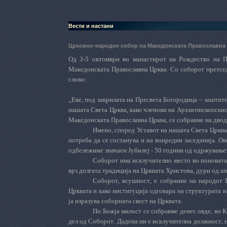
Вести и настани
Црковно-народен собор на Македонската Православна
Од 3-5 октомври во манастирот на Рождество на 
Македонската Православна Црква. Со соборот претсед
слово:
„Еве,
под закрилата на Пресвета Богородица – заштитн
нашата Света Црква, како членови на Архиепископскио
Македонската Православна Црква, се собравме на дводн
Имено
,
според
Уставот
на
нашата
Света
Црква
потреба
да
се
состанува
и
на
вонредни
заседанија
.
Ов
одбележиме
значаен
Јубилеј
- 50
години
од
одржување
Соборот
има
исклучително
место
во
поноват
врз
долгата
традиција
на
Црквата
Христова
,
дури
од
ап
Соборот
,
всушност
,
е
собрание
на
народот
Црквата
и
како
институција
одговара
на
структурата
н
ја
изразува
соборната
свест
на
Црквата
.
По
Божја
милост
се
собравме
денес
овде
,
во
К
дел
од
Соборот
.
Дадена
ни
е
исклучителна
должност
,