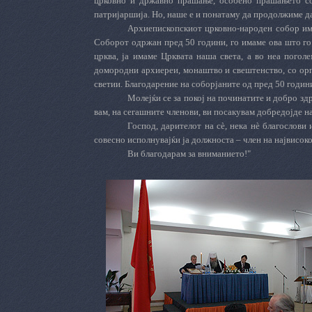
црковно и државно прашање, особено прашањето со 
патријаршија. Но, наше е и понатаму да продолжиме да 
Архиепископскиот црковно-народен собор има
Соборот одржан пред 50 години, го имаме ова што го
црква, ја имаме Црквата наша света, а во неа погол
домородни архиереи, монаштво и свештенство, со орга
светии. Благодарение на соборјаните од пред 50 годин
Молејќи се за покој на починатите и добро з
вам, на сегашните членови, ви посакувам добредојде н
Господ, дарителот на сè, нека нè благослови
совесно исполнувајќи ја должноста – член на највисо
Ви
б
лагодарам
за вниманието
!"