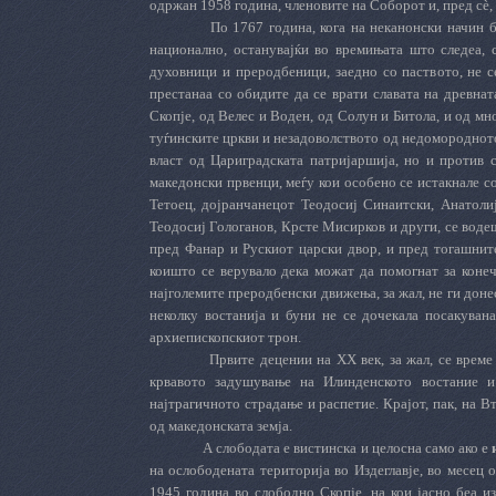
одржан 1958 година, членовите на Соборот и, пред сè
По 1767 година, кога на неканонски начин 
национално, останувајќи во времињата што следеа, 
духовници и преродбеници, заедно со паството, не се
престанаа со обидите да се врати славата на древн
Скопје, од Велес и Воден, од Солун и Битола, и од м
туѓинските цркви и незадоволството од недомороднот
власт од Цариградската патријаршија, но и против с
македонски првенци, меѓу кои особено се истакнале с
Тетоец, дојранчанецот Теодосиј Синаитски, Анатоли
Теодосиј Гологанов, Крсте Мисирков и други, се воде
пред Фанар и Рускиот царски двор, и пред тогашнит
коишто се верувало дека можат да помогнат за конеч
најголемите преродбенски движења, за жал, не ги дон
неколку востанија и буни не се дочекала посакувана
архиепископскиот трон.
Првите децении на
XX
век, за жал, се врем
крвавото задушување на Илинденското востание и
најтрагичното страдање и распетие. Крајот, пак, на Вт
од македонската земја.
А слободата е вистинска и целосна само ако
e
на ослободената територија во Издеглавје, во месец 
1945 година во слободно Скопје, на кои јасно беа и