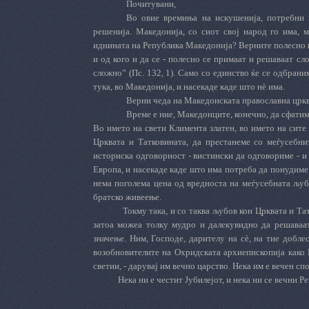
Почитувани,
Во овие времиња на искушенија, потребни 
решенија. Македонија, со сиот свој народ го има, 
иднината на Република Македонија? Верните полесно и п
и од кого и да се - полесно се примаат и решаваат с
сложно” (Пс. 132, 1). Само со единство ќе се одбрани
тука, во Македонија, и насекаде каде што нè има.
Верни чеда на Македонската православна цркв
Време е ние, Македонците, конечно, да сфатиме
Во името на свети Климента златен, во името на сите
Црквата и Татковината, да престанеме со меѓусебни
историска одговорност - вистински да одговориме - и
Европа, и насекаде каде што има потреба да понудиме
нема поголема цена од вредноста на меѓусебната љу
братско живеење.
Токму така, и со таква љубов кон Црквата и Т
затоа можеа толку мудро и далекувидно да решаваат
значење. Ним, Господе, дарителу на сè, на тие добле
возобновителите на Охридската архиепископија како
светии, - дарувај им вечно царство. Нека им е вечен спо
Нека ни е честит Јубилејот, и нека ни се вечни