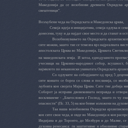
Македонија да се возобнови древната Охридска ар
свештеници”.
Возљубени чеда на Охридската и Македонска црква,
Секоја идеја и иницијатива, секоја одлука и се
донесени, туку и да најдат свое место и да станат и о
Возобновувањето на Охридската архиепископи
сите можни, зашто тие се темелеа врз најреалната вист
апостолската Црква во Македонија, Црквата Светиклим
на македонската земја.
И затоа, еднодушното проглас
учесници на Црковно-народниот собор, всушност, б
најмилото по неканонски укинатата Охридската архиеп
Со одлуките на соборјаните од пред 5 децени
сите коишто се бореа со слова и посланија, со молби
љубовта кон својата Мајка Црква. Сите тие добија ми
Соборот ја исправи двовековната неправда и отвори
воскликнеме - „Благословен е Господ, зашто го чу гла
опасности” (Пс. 33, 5) на кои бевме изложени на духов
Таа наша возобновена Охридска архиепископи
кон сите свои чеда, и овде во Македонија и кон расп
Индијана и до Торонто, до Мелбурн и до Малме, се 
духовна ренесанса: ги заштитивме и обновивме старит