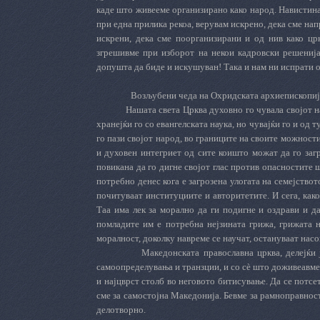
каде што живееме организирано како народ. Навистина 
при една прилика рекоа, верувам искрено, дека сме напр
искрени, дека сме поорганизирани и од нив како црк
згрешивме при изборот на некои кадровски решенија
допушта да биде и искушуван! Така и нам ни испрати 
Возљубени чеда на Охридската архиепископиј
Нашата света Црква духовно го чувала својот н
хранејќи го со евангелската наука, но чувајќи го и од т
го пази својот народ, во границите на своите можности
и духовен интегриет од сите коишто можат да го загр
повикана да го дигне својот глас против опасностите
потребно денес кога е загрозена улогата на семејствот
почитуваат институциите и авторитетите. И сега, как
Таа има лек за морално да ги подигне и оздрави и да
помладите им е потребна нејзината грижа, грижата 
моралност, доколку навреме се научат, остануваат насо
Македонската православна црква, делејќи 
самоопределувања и транзции, и со сè што доживеавме 
и најцврст столб во неговото битисување. Да се потсе
сме за самостојна Македонија. Бевме за рамноправност 
делотворно.