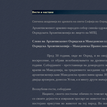
Вести и настани
Свечена академија во црквата на света Софија во Охр
Архиепископиот црковно-народен собор
синоќа одржа
Охридската Архиепископија во лицето на МПЦ.
Слово на Архиепископот Охридски и Македонски г.г.
Охридска Архиепископија – Македонска Православна
Пред 50 години, овде во Охрид, и во овој
воскресение, се објави возобновувањето на древнат
години. Соборјаните - претставници на домородото м
краеви на Македонија, на тридневното заседание од 
архиепископија како Македонска православна црква. И
двајца архиереи, донесоа Устав, а и многу други знача
Возљубени гости, соборјани
Нациите, своето постоење обично го темелат в
со своите дејности и извршиле пресврт во животот на 
постојано присутни во животот на тој народ. Во по