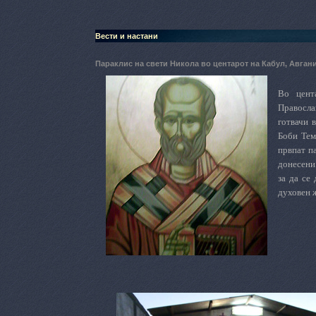
Вести и настани
Параклис на свети Никола во центарот на Кабул, Авган
Во цент
Правосла
готвачи 
Боби Тем
првпат п
донесени
за да се
духовен ж