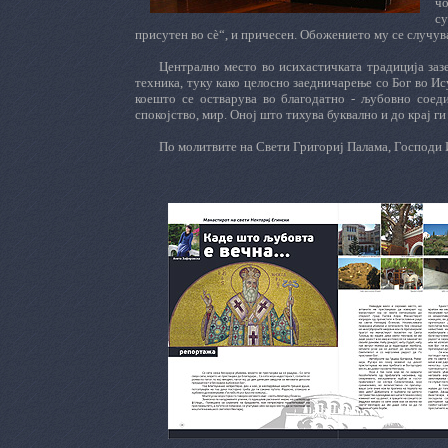
ч
су
присутен во сè“, и причесен. Обожението му се случув
Централно место во исихастичката традиција заз
техника, туку како целосно заедничарење со Бог во Ис
коешто се остварува во благодатно - љубовно соед
спокојство, мир. Оној што тихува буквално и до крај г
По молитвите на Свети Григориј Палама, Господи Ис