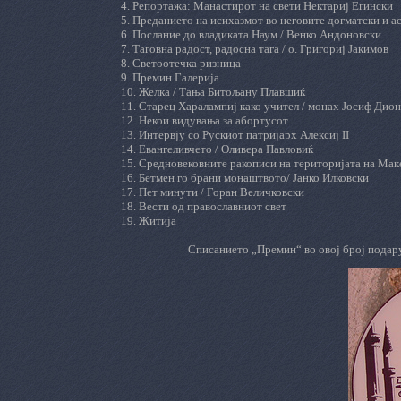
4. Репортажа:
Манастирот на свети Нектариј Егински
5.
Преданието на исихазмот во неговите догматски и а
6.
Послание до владиката Наум / Венко Андоновски
7.
Таговна радост, радосна тага / о. Григориј Јакимов
8
. Светоотечка ризница
9
. Премин Галерија
10.
Желка
/ Тања Битољану Плавшиќ
11
. Старец Харалампиј како учител / монах Јосиф Дио
1
2
.
Некои видувања за абортусот
13. Интервју со Рускиот патријарх Алексиј
II
1
4
. Евангеливчето / Оливера Павловиќ
15. Средновековните ракописи на територијата на Мак
16. Бетмен го брани монаштвото/ Јанко Илковски
17.
Пет минути / Горан Величковски
18
. Вести од православниот свет
19
. Житија
Списанието „Премин“ во овој број пода