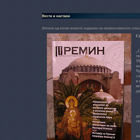
Вести и настани
Излезе од печат новото издание на православното сп
Св
„С
тв
Уб
не
Чу
сл
и 
мо
да
д
св
н