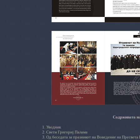
Содржината на
1.
Уводник
2. Свети Григориј Палама
3. Од б
еседата за празникот на Воведение на Пресвета