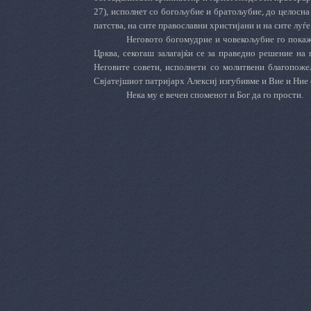
27), исполнет со бого­љубие и брато­љубие, до целосна
патства, на сите православни христијани и на сите луѓе
Неговото богомудрие и човекољубие го покажа
Црква, секогаш залагајќи се за праведно решение на
Неговите совети, исполнети со молитвени благо­­­­по
Свјатејшиот патријарх Алексиј изгубивме и Вие и Ние
Нека му е вечен споменот и Бог да го прости.