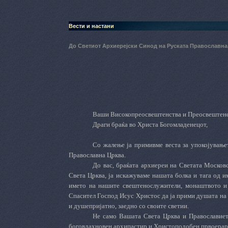
Вести и настани
До Светиот Архиерејски Синод на Руската Православн
Ваши Високопреосвештенства и Преосвештенс
Драги браќа во Христа Богомладенецот,
Со жалење ја примивме веста за упокојувањет
Православна Црква.
До вас, браќата архиереи на Светата Москов
Света Црква, ја искажуваме нашата болка и тага од 
името на нашите свештено­служители, монаштвото 
Спасител Господ Исус Христос да ја прими душата на п
и душепријатно, заедно со своите светии.
Не само Вашата Света Црква и Православието
бого­вда­х­новен архипастир и Христоподобен првоерар