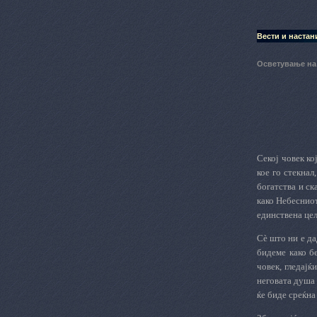
Вести и настан
Осветување на
Секој човек ко
кое го стекнал
богатства и ск
како Небеснио
единствена цел
Сѐ што ни е да
бидеме како б
човек, гледајќ
неговата душа 
ќе биде среќна