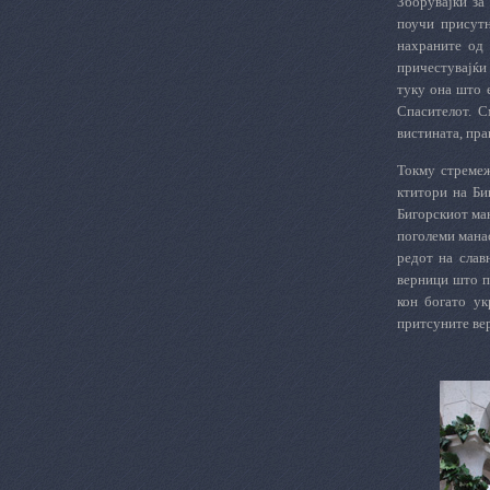
Зборувајќи за
поучи присутн
нахраните од 
причестувајќи 
туку она што 
Спасителот. С
вистината, пра
Токму стремеж
ктитори на Би
Бигорскиот ман
поголеми манас
редот на слав
верници што пр
кон богато ук
притсуните вер