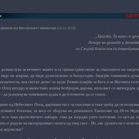
и
 фијала во Бигорскиот манастир
(14.12.2008)
„Христе, Ти како со дож
Лекару на душите и телата 
со Својот благослов ги покропува
ј размислува за вечниот живот и се грижи единствено за спасението на својат
, овде на земјава, да биде душеполезно и богоугодно, бидејќи човековата душ
апоцености, кои светот денес ги нуди. Размислувајќи за Бога и за Неговата гол
т Отец штедро и милостиво излева безбројни дарови, исполнет со милосрдна г
 - да ја излекува човековата душа и да ѝ помогне да се спаси.
дено од Небесниот Отец, дарувано ни е за спасение и така треба да ги ползува
езумниот богаташ, за кого се зборува во денешното Евангелие од 26-та Нед
и ги и така преполнетите амбари, сака да изгради уште поголеми, со цел да с
им се радува на материјалните нешта од овој свет... Но, ако душата не е исполн
 и задоволна?