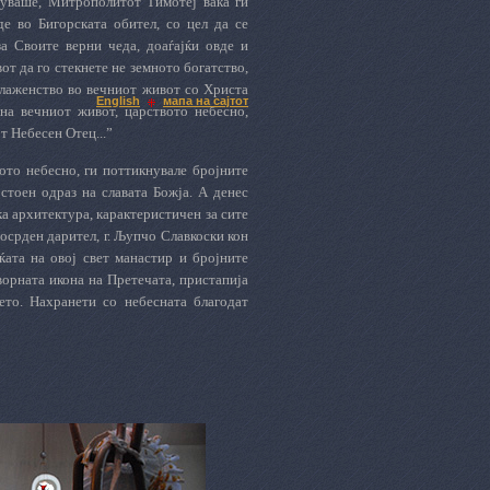
твуваше, Митрополитот Тимотеј вака ги
е во Бигорската обител, со цел да се
за Своите верни чеда, доаѓајќи овде и
от да го стекнете не земното богатство,
 блаженство во вечниот живот со Христа
English
мапа на сајтот
на вечниот живот, царството небесно,
т Небесен Отец...”
ото небесно, ги поттикнувале бројните
остоен одраз на славата Божја. А денес
а архитектура, карактеристичен за сите
осрден дарител, г. Љупчо Славкоски кон
ќата на овој свет манастир и бројните
ворната икона на Претечата, пристапија
ето. Нахранети со небесната благодат