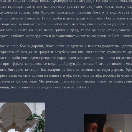
 ова во својата беседа, после Архиерејската Литургија со која чиноначалс
ите верници: „Сите вие кои почесто доаѓате во овој свет храм, токму овд
духовната трпеза, која Христос Спасителот секогаш богато ја подготвува 
се со Светите Христови Тајни, треба и да се трудите со својот богоугоден жив
е најважно за човекот, а тоа е - небесното царство, спасението на душите и
мислата и целта на сите наши грижи и труд, треба да биде стекнувањето 
вдата, љубовта, милосрдието и бесконечниот живот во заедница со Бога, нашио
от за овие Божји дарови, спасението на душата и вечната радост во царств
горската обител да го градат и разубавуваат ова светилиште, правејќи го д
астир доби уште еден прекрасен украс, еден мал дел од раскошната византиск
тири - фијала за крштевање вода, прибројувајќи го така благочестивиот и мил
ните бигорски ктитори. Благодарни на Бога за неговите штедри дарови, бра
истигнаа од сите краеви на нашата земја, со голема литија, носејќи ја чудот
расената фијала, каде Митрополит Тимотеј го изврши чинот на осветувањ
ници, беа поканети и на заедничка трпеза на љубовта.