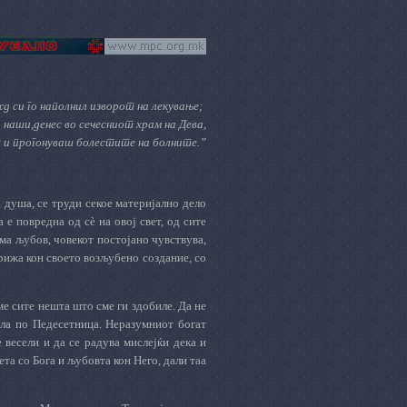
д си го наполнил изворот на лекување;
наши,денес во сечесниот храм на Дева,
ш и прогонуваш болестите на болните.”
а душа, се труди секое материјално дело
а е повредна од с
è
на овој свет, од сите
ема љубов, човекот постојано чувствува,
рижа кон своето возљубено создание, со
ме сите нешта што сме ги здобиле. Да не
ела по Педесетница. Неразумниот богат
е весели и да се радува мислејќи дека и
ета со Бога и љубовта кон Него, дали таа