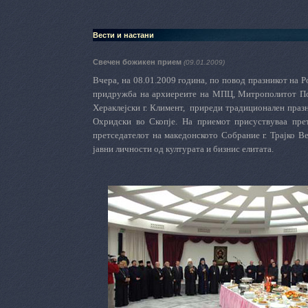
Вести и настани
Свечен божикен прием
(09.01.2009)
Вчера, на 0
8.01.2009 година, по повод празникот на 
придружба на архиереите на МПЦ, Митрополитот Пол
Хераклејски г. Климент,
приреди традиционален празн
Охридски во Скопје.
Н
а приемот присуствуваа прет
претседателот на македонското Собрание г. Трајко Ве
јавни личности од културата и бизнис елитата.