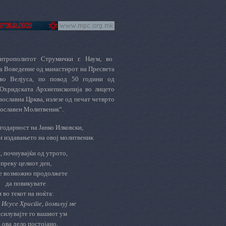
итрополитот Струмички г. Наум, во
а Воведение од манастирот на Пресвета
во Велјуса, по повод 50 години од
Охридската Архиепископија во лицето
ославна Црква, излезе од печат четврто
вославен Молитвеник“.
годарност на Јанко Илковски,
и издавањето на овој молитвеник
, почнувајќи од утрото,
преку целиот ден,
 е возможно продолжете
да повикувате
и во текот на ноќта:
 Исусе Христе, помилуј ме
силувајте го вашиот ум
 ова дело постојано,