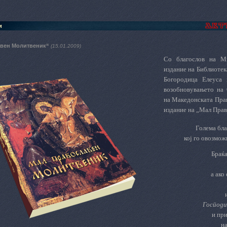
и
авен Молитвеник“
(15.01.2009)
Со благослов на М
издание на Библиотек
Богородица Елеуса 
возобновувањето на 
на Македонската Прав
издание на „Мал Пра
Голема бла
кој го овозмож
Браќа
а ако
Господи
и при
на