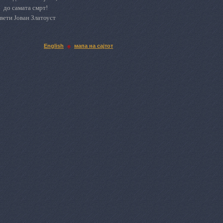
до самата смрт!
вети Јован Златоуст
English
мапа на сајтот