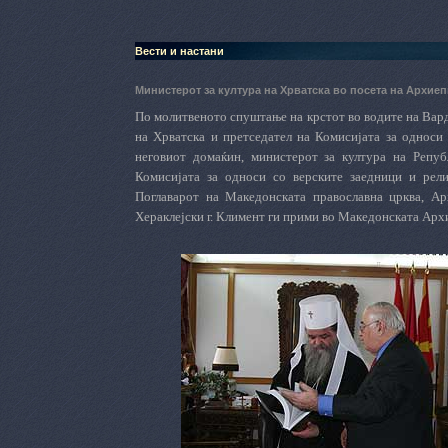
Вести и настани
Министерот за култура на Хрватска во посета на Архиеп
По молитвеното спуштање на крстот во водите на Вар
на Хрватска и претседател на Комисијата за односи 
неговиот домаќин, министерот за култура на Репуб
Комисијата за односи со верските заедници и рели
Поглаварот на Македонската православна црква, Ар
Хераклејски г. Климент ги прими во Македонската Арх