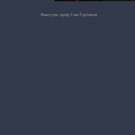
Известува: проф. Ѓоко Ѓорѓевски