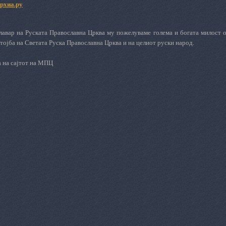
рхиа.ру
лавар на Руската Православна Црква му пожелуваме голема и богата милост 
тојба на Светата Руска Православна Црква и на целиот руски народ.
а на сајтот на МПЦ