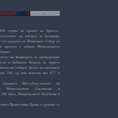
2009 година во храмот на Христос
езултатите од изборот за патријарх
. Со одлуката на Помесниот Собор на
ки престол е избран Митрополитот
 Кирил.
телот на Комисијата за пребројување
рски и Кубански Исидор, во тајното
легати на Соборот. Бројот на гласачките
еше 700, од нив важечки беа 677, а
 гласањето Местобљустителот на
тол Митрополитот Смоленски и
 508 гласа, Митрополитот Калужски и
ската Православна Црква го дочекаа со