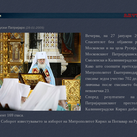
и
уски Патријарх
(28-01-2009)
Вечерва, на 27 јануари 
Спасителот беа објавени р
Московски и на цела Русија
Московскиот Патријаршис
Смоленски и Калининградски
Како што соопшти претседа
Митрополитот Екатеринода
гласање зедоа учество 702 де
ливчиња после гласањето б
неважечки 23.
Според резултатите на
Патријаршискиот прес
Калининградски Кирил доби
нт 169 гласа.
 Соборот известувањето за изборот на Митрополитот Кирил за Поглавар на Ру