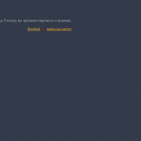
од Господ во архипастирското служење,
English
мапа на сајтот