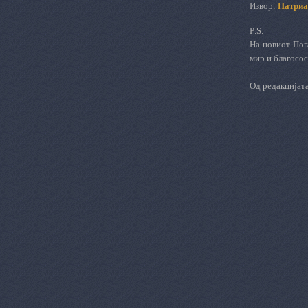
Извор:
Патриа
P
.
S
.
На новиот Пог
мир и благосос
Од редакцијат