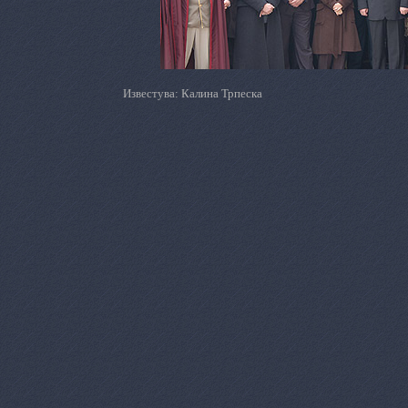
Известува: Калина Трпеска