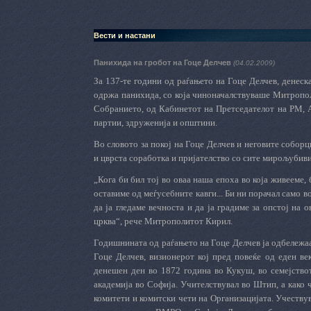
Вести и настани
Панихида на гробот на Гоце Делчев
(04.02.2009)
За 137-те години од раѓањето на Гоце Делчев, денеск
одржа панихида, со која чиноначалствуваше Митропол
Собранието, од Кабинетот на Претседателот на РМ, 
партии, здруженија и општини.
Во словото
за покој на Гоце Делчев и неговите собор
и цврста соработка и пријателство со сите мирољубиви
„Кога би бил тој во оваа наша епоха во која живееме,
оставиме од меѓусебните кавги... Би ни порачал само 
да ја гледаме вечноста и да ја градиме за опстој на 
црква“, рече Митрополитот Кирил.
Годишнината од раѓањето на Гоце Делчев ја одбележаа
Гоце Делчев, визионерот кој пред повеќе од еден век
денешен ден во 1872 година во Кукуш, во семејство
академија во Софија. Учителствувал во Штип, а како
комитети и комитски чети на Организацијата. Учеству