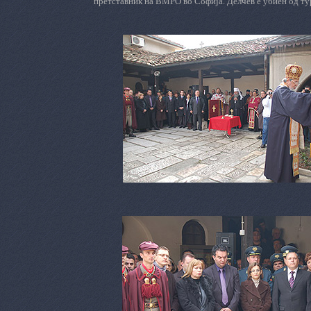
претставник на ВМРО во Софија. Делчев е убиен од турс