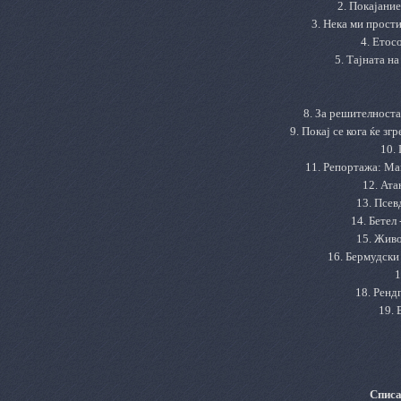
2. Покајани
3. Нека ми прост
4.
Етосо
5. Тајната н
8. За решителноста
9. Покај се кога ќе з
10.
11
. Репортажа: М
а
12.
Атан
13. Псев
14. Бетел
1
5
. Жив
1
6
. Бермудски
1
18. Ренд
19
.
Списа