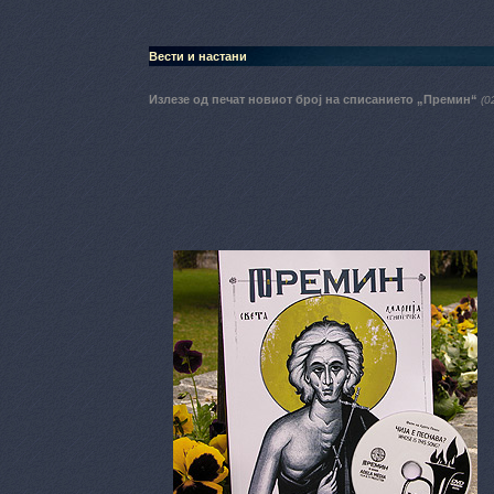
Вести и настани
Излезе од печат новиот број на списанието „Премин“
(0