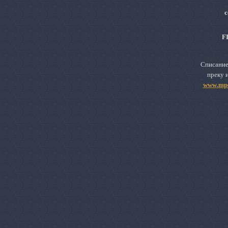
с
F
Списание
преку 
www
.
mp