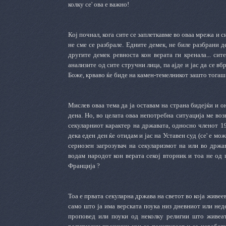
колку се' ова е важно!
Кој почнал, кога сите се заплеткавме во оваа мрежа и 
не сме се разбрале. Едните демек, не биле разбрани д
другите демек ревноста кон верата ги кренала... сит
анализите од сите стручни лица, па ајде и јас да се вбр
Боже, крваво ќе биде на камен-темелникот зашто тогаш 
Мислев оваа тема да ја оставам на страна бидејќи и он
дена. Но, во целата оваа непотребна ситуација ме воз
секуларниот карактер на државата, односно членот 19
дека еден ден ќе отидам и јас на Уставен суд (се' е мо
сериозен загрозувач на секуларизмот на или во држа
водам народот кон верата секој вторник и тоа не од 
Франција ?
Тоа е првата секуларна држава на светот во која живеев
само што ја има верската поука низ дневниот или неде
проповед или поуки од неколку религии што живеат 