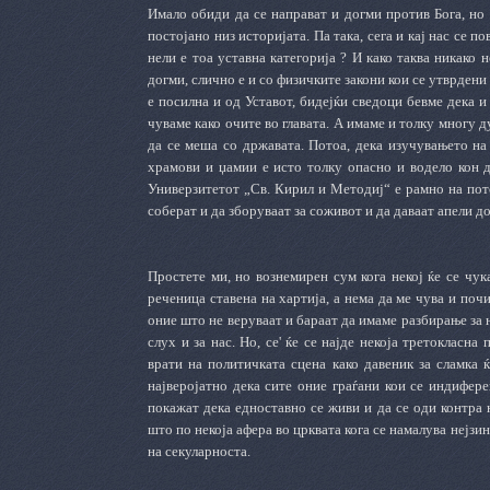
Имало обиди да се направат и догми против Бога, но 
постојано низ историјата. Па така, сега и кај нас се п
нели е тоа уставна категорија ? И како таква никако 
догми, слично е и со физичките закони кои се утврдени 
е посилна и од Уставот, бидејќи сведоци бевме дека и
чуваме како очите во главата. А имаме и толку многу 
да се меша со државата. Потоа, дека изучувањето на 
храмови и џамии е исто толку опасно и водело кон д
Универзитетот „Св. Кирил и Методиј“ е рамно на пото
соберат и да зборуваат за соживот и да даваат апели д
Простете ми, но вознемирен сум кога некој ќе се чук
реченица ставена на хартија, а нема да ме чува и почи
оние што не веруваат и бараат да имаме разбирање за 
слух и за нас. Но, се' ќе се најде некоја третокласна
врати на политичката сцена како давеник за сламка 
најверојатно дека сите оние граѓани кои се индифере
покажат дека едноставно се живи и да се оди контра 
што по некоја афера во црквата кога се намалува нејз
на секуларноста.