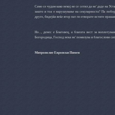
Само се чудам како некој не се сетил да не' даде на Ус
зашто и тоа е нарушување на секуларноста? Па поборни
друго, бидејќи веќе втор пат ги отворате истите праша
Но..., денес е Благовец, а благата вест за воплоту
Богородица, Господ нека не' помилува и благослови си
Митрополит Европски Пимен