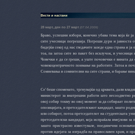
Вести и настани
28 март, ден по 27 март
(07.04.2009)
Браво, успешни избори, конечно убава тема која ќе ја
сите учесници погрешија. Погреши дури и јавноста от
бидејќи секој од нас гледачите зазеде една страна и ја
тоа, па затоа сите во пакет без исклучок, и учесници
Човечки е да се греши, а уште почовечки е вината да 
човекоцентричното поимање на работите. Затоа и почн
Сомневања и сомнителни на сите страни, и барање вина,
Се' беше споменато, тргнувајќи од црквата, дали влади
министерот за внатрешни работи што несоодветно ре
овој собир токму во овој момент за да собираат полит
опозицијата, и претседателскиот кандидат, зашто родн
или собирот, потоа претседателот на студентската унија
претседателски кандидат, која испраќала имејлови за
зашто пристрасно известувале, поединечни основачи
против идејата за изградба на православен храм, и пра