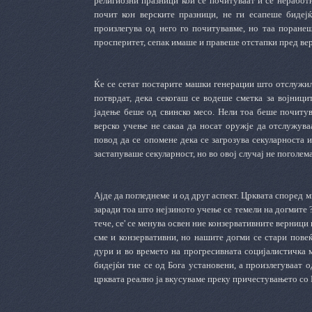
религиозни празници кои се почитуваат и се неработ
почит кон верските празници, не ги есапеше бидејќ
произлегува од него го почитувавме, но таа поранеш
просперитет, сепак имаше и правеше отстапки пред вер
Ќе се сетат постарите машки генерации што отслужиле
потврдат, дека секогаш се водеше сметка за војници
јадење беше од свинско месо. Нели тоа беше почитув
верско учење не сакаа да носат оружје да отслужув
повод да се опомене дека се загрозува секуларноста
застапуваше секуларност, но во овој случај не поголем
Ајде да погледнеме и од друг аспект. Црквата според 
заради тоа што нејзиното учење се темели на догмите ?
тече, се' се менува освен ние конзервативните верниц
сме и конзервативни, но нашите догми се стари пове
дури и во времето на прогресивната социјалистичка м
бидејќи тие се од Бога установени, а произлегуваат о
црквата реално ја вкусуваме преку причестувањето со 