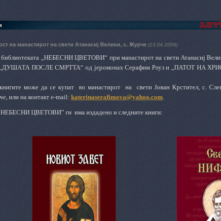
и
ост на манастирот на свети Атанасиј Велики, с. Журче
(13.04.2009)
библиотеката „НЕБЕСНИ ЦВЕТОВИ“ при манастирот на св
ети
Атанасиј Вели
ДУШ
А
ТА ПОСЛЕ СМРТТА“ од јеромонах Серафим Роуз и „ПАТОТ НА Х
книгите може да се купат
во манастирот на св
ети
Јован Крстител, с. Сле
че, или на контакт e-mail:
katerinaserafimova@yahoo.com
.
а “НЕБЕСНИ ЦВЕТОВИ”
ги има издадено и следните книги: