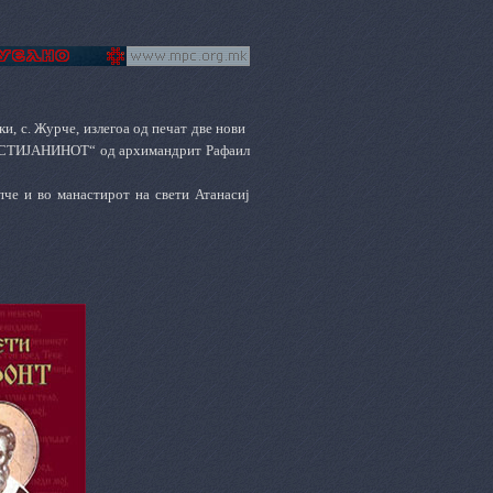
ки, с. Журче
,
излегоа од печат две нови
РИСТИЈАНИНОТ“ од
а
рх
имандрит
Рафаил
пче и во манастирот на св
ети
Атанасиј