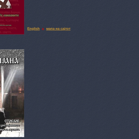
English
мапа на сајтот