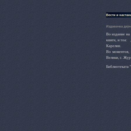
Вести и настан
Издавачка дејн
Во издание на
книги, и тоа:
„
Карелин.
Во моментов, 
Велики, с. Жур
Библиотекат