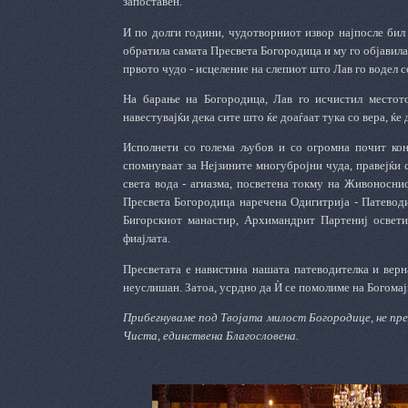
запоставен.
И по долги години, чудотворниот извор најпосле бил 
обратила самата Пресвета Богородица и му го објавила
првото чудо - исцеление на слепиот што Лав го водел с
На барање на Богородица, Лав го исчистил местото
навестувајќи дека сите што ќе доаѓаат тука со вера, ќ
Исполнети со голема љубов и со огромна почит кон 
спомнуваат за Нејзините многубројни чуда, правејќи 
света вода - агиазма, посветена токму на Живоноснио
Пресвета Богородица наречена Одигитрија - Патеводит
Бигорскиот манастир, Архимандрит Партениј освети 
фиајлата.
Пресветата е навистина нашата патеводителка и верна
неуслишан. Затоа, усрдно да Ѝ се помолиме на Богомај
Прибегнуваме под Твојата милост Богородице, не през
Чиста, единствена Благословена.