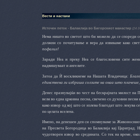
Вести и настани
Источен петок - Балаклија во Бигорскиот манастир
(24.0
Нема ништо во светот што би можело да се спореди со
должни со почитување и вера да извикаме како све
пофалил!
Заради Неа и преку Неа се благословени сите жени 
надвишуваат и ангелите.
Затоа да Ѝ воскликнеме на Нашата Владичица:
Благо
единствена ги избриша солзите на онаа што плачеше, Т
Денес празнувајќи во чест на бескрајната милост на П
вели во една црковна песна
,
свечено со духовни песни 
како извор од кој што се излева благодат што лекува с
по целата вселена.
Имено, на денешен ден си спомнуваме за Живоносниот
на Пресвета Богородица во Балаклија кај Цариград. Н
чудотворен извор во средината. Со тек на време, око