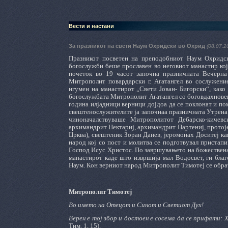
Вести и настани
За празникот на свети Наум Охридски во Охрид
(08.07.2
Празникот посветен на преподобниот Наум Охридск
богослужби беше прославен во неговиот манастир кој 
почеток во 19 часот започна празничната Вечерна
Митрополит повардарски г. Агатангел во сослужение
игумен на манастирот „Свети Јован- Бигорски“, как
богослужбата Митрополит Агатангел со боговдахновено
година илјадници верници дојдоа да се поклонат и по
свештенослужителите ја започнаа празничната Утрена 
чиноначалствуваше Митрополитот Дебарско-кичевс
архимандрит Нектариј, архимандрит Партениј, протоје
Црква), свештеник Зоран Данев, јеромонах Доситеј ка
народ кој со пост и молитва се подготвувал пристап
Господ Исус Христос. По завршувањето на божествена
манастирот каде што извршија мал Водосвет, ги благ
Наум. Кон верниот народ Митрополит Тимотеј се обрат
Митрополит Тимотеј
Во името на Отецот и Синот и Светиот Дух!
Верен е тој збор и достоен е сосема да се прифати: Х
Тим. 1, 15).