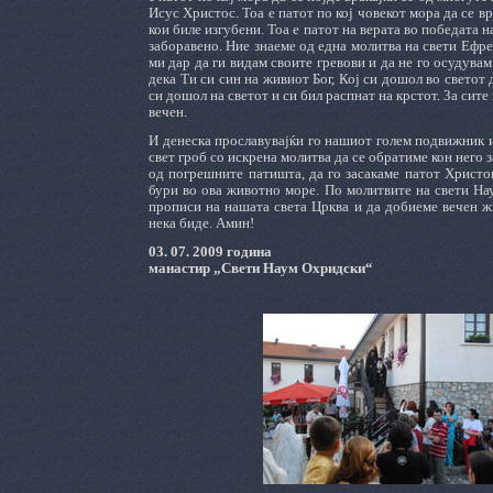
Исус Христос. Тоа е патот по кој човекот мора да се вр
кои биле изгубени. Тоа е патот на верата во победата 
заборавено. Ние знаеме од една молитва на свети Ефре
ми дар да ги видам своите гревови и да не го осудува
дека Ти си син на живиот Бог, Кој си дошол во светот 
си дошол на светот и си бил распнат на крстот. За сит
вечен.
И денеска прославувајќи го нашиот голем подвижник и
свет гроб со искрена молитва да се обратиме кон него 
од погрешните патишта, да го засакаме патот Христов
бури во ова животно море. По молитвите на свети На
прописи на нашата света Црква и да добиеме вечен ж
нека биде. Амин!
03. 07. 2009 година
манастир „Свети Наум Охридски“