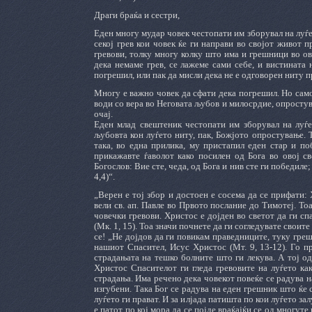
Драги браќа и сестри,
Еден многу мудар човек честопати им зборувал на луѓет
секој грев кои човек ќе ги направи во својот живот 
гревови, толку многу колку што има и грешници во ово
дека немаме грев, се лажеме сами себе, и вистината не
погрешил, или пак да мисли дека не е одговорен ниту п
Многу е важно човек да сфати дека погрешил. Но само 
води со вера во Неговата љубов и милосрдие, опростува
очај.
Еден млад свештеник честопати им зборувал на луѓет
љубовта кон луѓето ниту, пак, Божјото опростување. То
така, во една прилика, му пристапил еден стар и по
прикажавте ѓаволот како посилен од Бога во овој св
Богослов: Вие сте, чеда, од Бога и нив сте ги победиле; 
4,4)“.
„Верен е тој збор и достоен е сосема да се прифати: 
вели св. ап. Павле во Првото послание до Тимотеј. Т
човечки гревови. Христос е дојден во светот да ги с
(Мк. 1, 15). Тоа значи почнете да ги согледувате своит
се! „Не дојдов да ги повикам праведниците, туку греш
нашиот Спасител, Исус Христос (Мт. 9, 13-12). Го п
страдањата на тешко болните што ги лекува. А тој од
Христос Спасителот ги гледа гревовите на луѓето ка
страдања. Има речено дека човекот повеќе се радува на
изгубени. Така Бог се радува на еден грешник што ќе 
луѓето ги прават. И за илјада патишта по кои луѓето з
е патот по кој мора да се појде враќајќи се од многуте