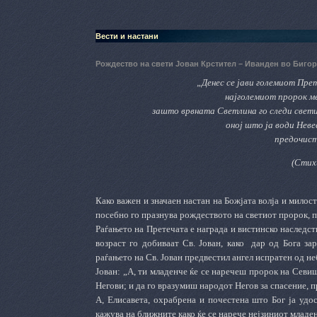
Вести и настани
Рождество на свети Јован Крстител – Иванден во Биго
„Денес се јави големиот Прет
најголемиот пророк меѓ
зашто врвната Светлина го следи свет
оној што ја води Неве
предочисту
(Стих
Како важен и значаен настан на Божјата волја и милос
посебно го празнува рождеството на светиот пророк, п
Раѓањето на Претечата е награда и вистинско наследст
возраст го добиваат Св. Јован, како
дар од Бога за
раѓањето на Св. Јован предвестил ангел испратен од не
Јован: „А, ти младенче ќе се наречеш пророк на Севи
Негови; и да го вразумиш народот Негов за спасение, п
А, Елисавета, охрабрена и почестена што Бог ја удо
кажува на ближните како ќе се нарече нејзиниот младен