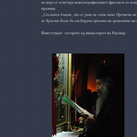
во која се осветија новозографисаните фрески и се осв
празник.
„Сеславен Јоване, ти се јави за сите како Претеча 
го Христа Бога да им дарува прошка на гревовите на 
Известуваат: сестрите од манастирот во Рајчица