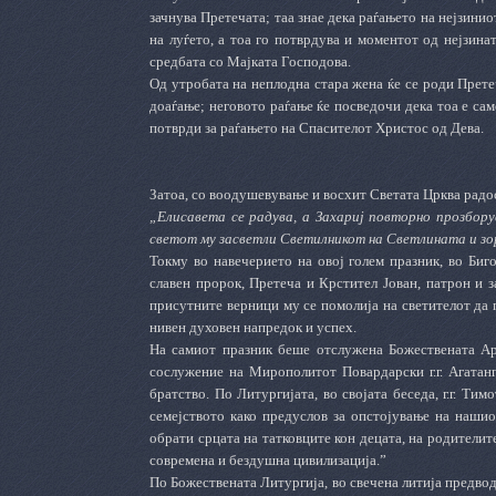
зачнува Претечата; таа знае дека раѓањето на нејзини
на луѓето, а тоа го потврдува и моментот од нејзина
средбата со Мајката Господова.
Од утробата на неплодна стара жена ќе се роди Претеч
доаѓање; неговото раѓање ќе посведочи дека тоа е са
потврди за раѓањето на Спасителот Христос од Дева.
Затоа, со воодушевување и восхит Светата Црква радо
„Елисавета се радува, а Захариј повторно прозбору
светот му засветли Светилникот на Светлината и зор
Токму во навечерието на овој голем празник, во Би
славен пророк, Претеча и Крстител Јован, патрон и 
присутните верници му се помолија на светителот да 
нивен духовен напредок и успех.
На самиот празник беше отслужена Божествената Ар
сослужение на Мирополитот Повардарски г.г. Агатан
братство. По Литургијата, во својата беседа, г.г. Ти
семејството како предуслов за опстојување на нашиот
обрати срцата на татковците кон децата, на родителит
современа и бездушна цивилизација.”
По Божествената Литургија, во свечена литија предводе