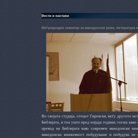
Вести и настани
Меѓународен семинар за македонски јазик, литература 
Во својата студија, отецот Гиревски, меѓу другото ис
Библијата, и тоа уште пред илјада години, тогаш како
превод на Библијата како современ македонски кни
македонска книжевност побудуваше и побудува не с