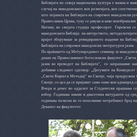
Библијата во секоја национална култура е важна и мако
случај на македонскиот, кон религијата, кон сопствени
што појавата на Библијата на современ македонски ја
Православна Црква, туку се јавува и како неизбришлив
Натаму, во својата студија професорот Гиревски се
македонската Библија: на авторството, методологијата
крајот зборуваше за ревидираното издание на Библи
Библијата на современ македонски литературен јазик.
По враќањето од Меѓународниот семинар за македонски 
декан на Православниот богословски факултет „Свет
јазик во преводот на Библијата“, го запрашавме ка
добивме следниот одговор: „Датумите на Конкурсот з
„Свети Кирил и Методиј“ во Скопје, чија придружна 
Скопје, со цел да се пријават само оние кои однапред 
Вчера и денес во одделот за Студентски прашања се
избор. Годинава имаме и двасетина матуранти од сред
годинава полесно ќе го пополниме потребниот број на
Деканот на факултетот.