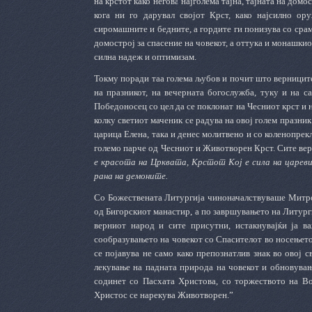
на крстот како негова најголема тајна, тајната на дом
кога ни го дарувал својот Крст, како најсилно ор
сиромашните и бедните, а гордите ги понизува со срам.
домострој за спасение на човекот, а оттука и монашкио
силна надеж и оптимизам.
Токму поради таа голема љубов и почит што верниците
на празникот, на вечерната богослужба, туку и на с
Победоносец со цел да се поклонат на Чесниот крст и 
колку светиот маченик се радува на овој голем празник
царица Елена, така и денес молитвено и со коленопрекл
големо парче од Чесниот и Животворен Крст. Сите вер
е красота на Црквата, Крстот Кој е сила на цареви
рана на демоните.
Со Божествената Литургија чиноначалствуваше Митро
од Бигорскиот манастир, а по завршувањето на Литург
верниот народ и сите присутни, истакнувајќи ја в
сообразувањето на човекот со Спасителот во носењет
се појавува не само како препознатлив знак во овој с
лекување на падната природа на човекот и обновувањ
содинет со Пасхата Христова, со торжеството на Во
Христос се нарекува Животворен.”