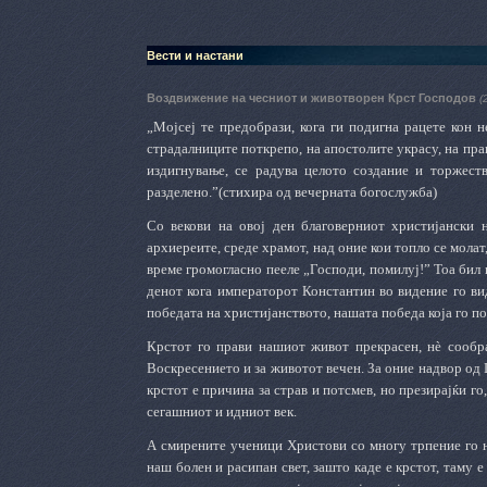
Вести и настани
Воздвижение на чесниот и животворен Крст Господов
(
„Мојсеј те предобрази, кога ги подигна рацете кон 
страдалниците поткрепо, на апостолите украсу, на прав
издигнување, се радува целото создание и торжеств
разделено.”(стихира од вечерната богослужба)
Со векови на овој ден благоверниот христијански н
архиереите, среде храмот, над оние кои топло се молат,
време громогласно пееле „Господи, помилуј!” Тоа бил п
денот кога императорот Константин во видение го вид
победата на христијанството, нашата победа која го по
Крстот го прави нашиот живот прекрасен, нѐ сообра
Воскресението и за животот вечен. За оние надвор од Ц
крстот е причина за страв и потсмев, но презирајќи го
сегашниот и идниот век.
А смирените ученици Христови со многу трпение го но
наш болен и расипан свет, зашто каде е крстот, таму е