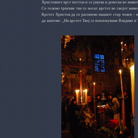
Христовиот крст постои и се јавува и денеска во живо
Со големо трпение тие го носат крстот во својот живо
Крстот Христов да го распнеме нашиот стар човек – 
да запееме: „На крстот Твој се поклонуваме Владико и 