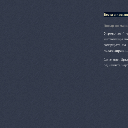
Вести и настан
Пожар во мана
Утрово во 4 ч
инсталација в
галериjата на
локализиран и 
Сите ние, Црк
од нашите нај