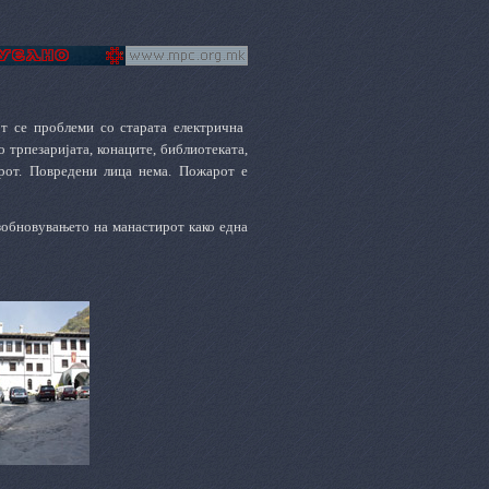
т се проблеми со старата електрична
 трпезаријата, конаците, библиотеката,
арот. Повредени лица нема. Пожарот е
озобновувањето на манастирот како една