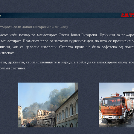
и
стирот Свети Јован Бигорски
(30.09.2009)
асот изби пожар во манастирот Свети Јован Бигорски. Причини за пожаро
о манастирот.
Пламенот прво гo зафатил кујнскиот дел, по што се проширил во
 икони, кои се целосно изгорени. Старата црква не била зафатена од пож
изгаснат.
вата, државата, стопанствениците и народот треба да се ангажираме околу в
големи светињи.