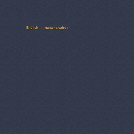
English
мапа на сајтот